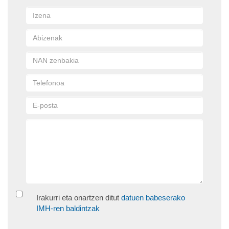
Irakurri eta onartzen ditut
datuen babeserako
IMH-ren baldintzak