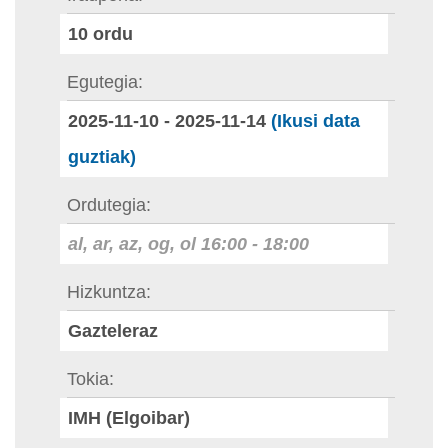
10
ordu
Egutegia
2025-11-10
-
2025-11-14
(Ikusi data
guztiak)
Ordutegia
al, ar, az, og, ol
16:00
-
18:00
Hizkuntza
Gazteleraz
Tokia
IMH (Elgoibar)