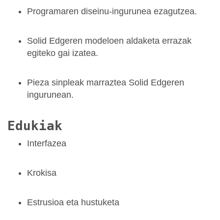
Programaren diseinu-ingurunea ezagutzea.
Solid Edgeren modeloen aldaketa errazak
egiteko gai izatea.
Pieza sinpleak marraztea Solid Edgeren
ingurunean.
Edukiak
Interfazea
Krokisa
Estrusioa eta hustuketa