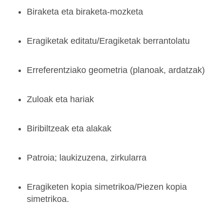
Biraketa eta biraketa-mozketa
Eragiketak editatu/Eragiketak berrantolatu
Erreferentziako geometria (planoak, ardatzak)
Zuloak eta hariak
Biribiltzeak eta alakak
Patroia; laukizuzena, zirkularra
Eragiketen kopia simetrikoa/Piezen kopia
simetrikoa.