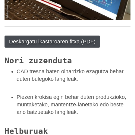
Deskargatu ikastaroaren fitxa (PDF)
Nori zuzenduta
CAD tresna baten oinarrizko ezagutza behar
duten bulegoko langileak.
Piezen krokisa egin behar duten produkzioko,
muntaketako, mantentze-lanetako edo beste
arlo batzuetako langileak.
Helburuak