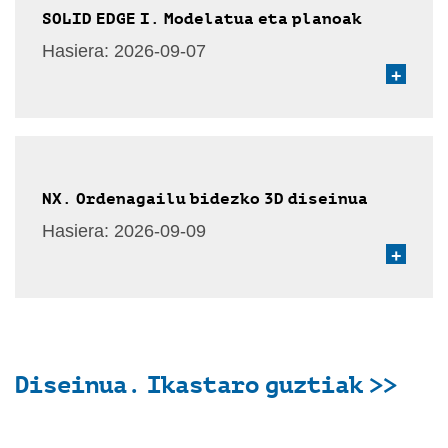
SOLID EDGE I. Modelatua eta planoak
Hasiera:
2026-09-07
+
NX. Ordenagailu bidezko 3D diseinua
Hasiera:
2026-09-09
+
Diseinua. Ikastaro guztiak >>