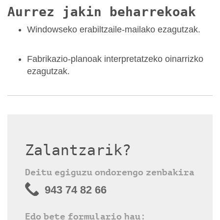
Aurrez jakin beharrekoak
Windowseko erabiltzaile-mailako ezagutzak.
Fabrikazio-planoak interpretatzeko oinarrizko
ezagutzak.
Zalantzarik?
Deitu egiguzu ondorengo zenbakira
943 74 82 66
Edo bete formulario hau: