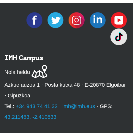
IMH Campus
Nola heldu
Azkue auzoa 1 · Posta kutxa 48 · E-20870 Elgoibar
· Gipuzkoa
Tel.:
+34 943 74 41 32
·
imh@imh.eus
· GPS:
43.211483, -2.410533