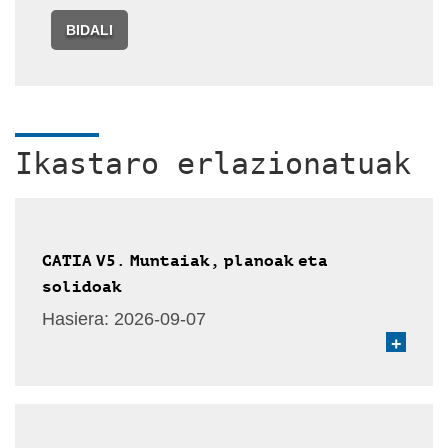
BIDALI
Ikastaro erlazionatuak
CATIA V5. Muntaiak, planoak eta
solidoak
Hasiera:
2026-09-07
+