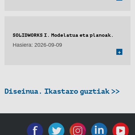
SOLIDWORKS I. Modelatua eta planoak.
Hasiera:
2026-09-09
+
Diseinua. Ikastaro guztiak >>