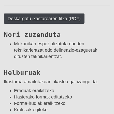
Deskargatu ikastaroaren fitxa (PDF)
Nori zuzenduta
Mekanikan espezializatuta dauden
teknikarientzat edo delineazio-ezaguerak
dituzten teknikarientzat.
Helburuak
Ikastaroa amaitutakoan, ikaslea gai izango da:
Ereduak eraikitzeko
Hasierako formak editatzeko
Forma-irudiak eraikitzeko
Krokisak egiteko