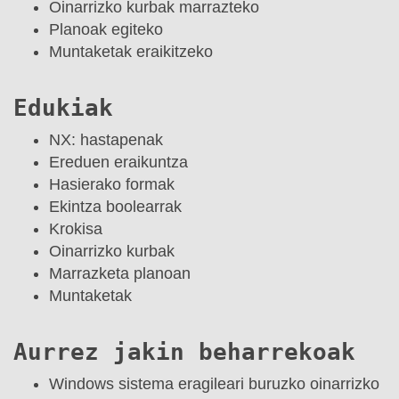
Oinarrizko kurbak marrazteko
Planoak egiteko
Muntaketak eraikitzeko
Edukiak
NX: hastapenak
Ereduen eraikuntza
Hasierako formak
Ekintza boolearrak
Krokisa
Oinarrizko kurbak
Marrazketa planoan
Muntaketak
Aurrez jakin beharrekoak
Windows sistema eragileari buruzko oinarrizko