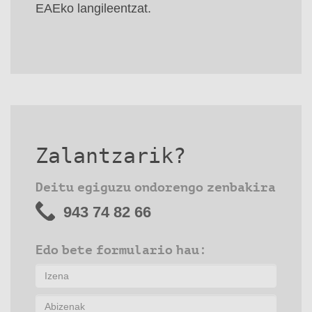
EAEko langileentzat.
Zalantzarik?
Deitu egiguzu ondorengo zenbakira
943 74 82 66
Edo bete formulario hau: