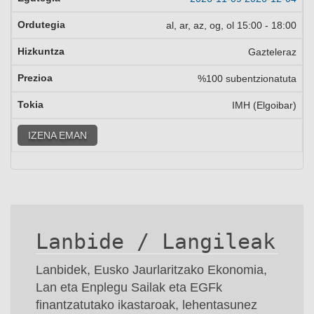
al, ar, az, og, ol
15:00
-
18:00
Gazteleraz
%100 subentzionatuta
IMH (Elgoibar)
IZENA EMAN
Lanbide / Langileak
Lanbidek, Eusko Jaurlaritzako Ekonomia,
Lan eta Enplegu Sailak eta EGFk
finantzatutako ikastaroak, lehentasunez