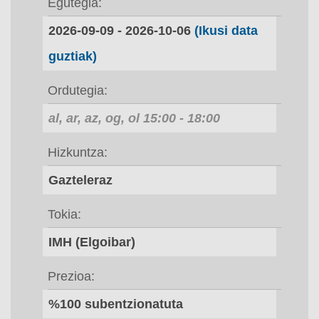
Egutegia
2026-09-09
-
2026-10-06
(Ikusi data
guztiak)
Ordutegia
al, ar, az, og, ol
15:00
-
18:00
Hizkuntza
Gazteleraz
Tokia
IMH (Elgoibar)
Prezioa
%100 subentzionatuta