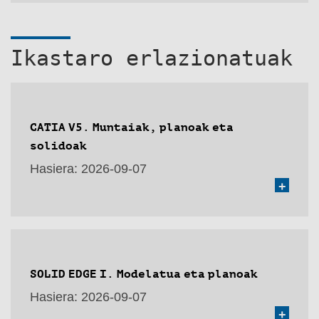
Ikastaro erlazionatuak
CATIA V5. Muntaiak, planoak eta
solidoak
Hasiera:
2026-09-07
+
SOLID EDGE I. Modelatua eta planoak
Hasiera:
2026-09-07
+