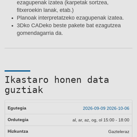
ezagupenak izatea (karpetak sortzea,
fitxeroekin lanak, etab.)
Planoak interpretatzeko ezagupenak izatea.
3Dko CADeko beste pakete bat ezagutzea
gomendagarria da.
Ikastaro honen data
guztiak
2026-09-09
2026-10-06
al, ar, az, og, ol
15:00
-
18:00
Gazteleraz