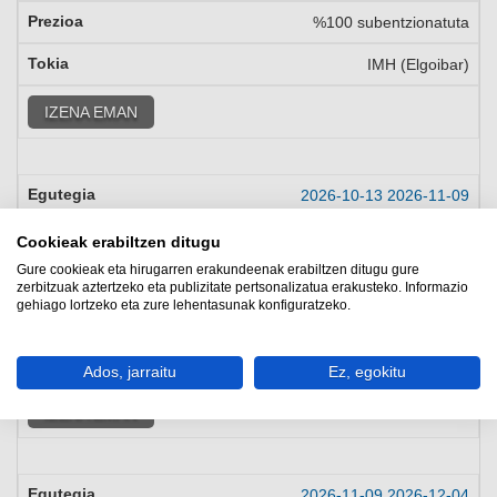
%100 subentzionatuta
IMH (Elgoibar)
IZENA EMAN
2026-10-13
2026-11-09
al, ar, az, og, ol
15:00
-
18:00
Cookieak erabiltzen ditugu
Gure cookieak eta hirugarren erakundeenak erabiltzen ditugu gure
Gazteleraz
zerbitzuak aztertzeko eta publizitate pertsonalizatua erakusteko. Informazio
gehiago lortzeko eta zure lehentasunak konfiguratzeko.
%100 subentzionatuta
CFAA (Parque Tecnológico, Zamudio)
Ados, jarraitu
Ez, egokitu
IZENA EMAN
2026-11-09
2026-12-04