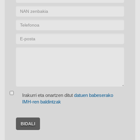
Irakurri eta onartzen ditut
datuen babeserako
IMH-ren baldintzak
BIDALI