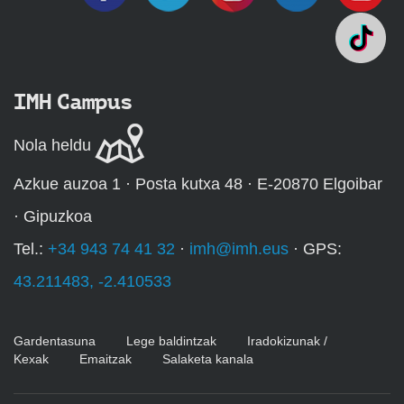
IMH Campus
Nola heldu
Azkue auzoa 1 · Posta kutxa 48 · E-20870 Elgoibar
· Gipuzkoa
Tel.:
+34 943 74 41 32
·
imh@imh.eus
· GPS:
43.211483, -2.410533
Gardentasuna
Lege baldintzak
Iradokizunak /
Kexak
Emaitzak
Salaketa kanala