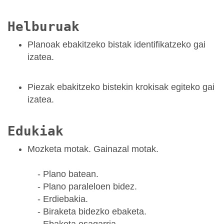
Helburuak
Planoak ebakitzeko bistak identifikatzeko gai
izatea.
Piezak ebakitzeko bistekin krokisak egiteko gai
izatea.
Edukiak
Mozketa motak. Gainazal motak.
- Plano batean.
- Plano paraleloen bidez.
- Erdiebakia.
- Biraketa bidezko ebaketa.
- Ebaketa osagarria.