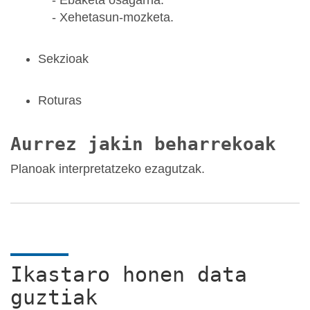
- Xehetasun-mozketa.
Sekzioak
Roturas
Aurrez jakin beharrekoak
Planoak interpretatzeko ezagutzak.
Ikastaro honen data
guztiak