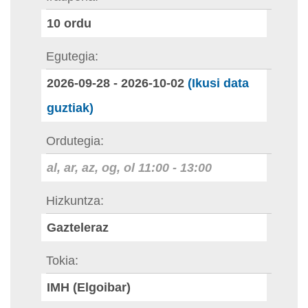
10
ordu
Egutegia
2026-09-28
-
2026-10-02
(Ikusi data
guztiak)
Ordutegia
al, ar, az, og, ol
11:00
-
13:00
Hizkuntza
Gazteleraz
Tokia
IMH (Elgoibar)