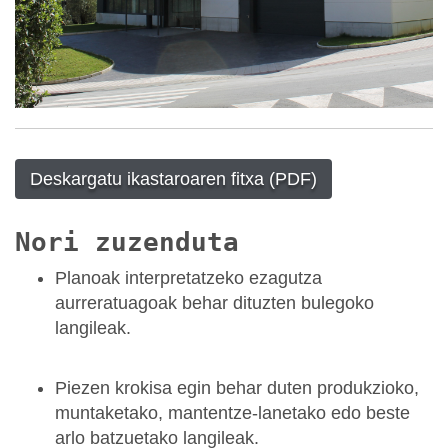
Deskargatu ikastaroaren fitxa (PDF)
Nori zuzenduta
Planoak interpretatzeko ezagutza
aurreratuagoak behar dituzten bulegoko
langileak.
Piezen krokisa egin behar duten produkzioko,
muntaketako, mantentze-lanetako edo beste
arlo batzuetako langileak.