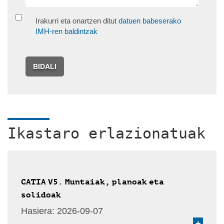
Irakurri eta onartzen ditut
datuen babeserako
IMH-ren baldintzak
BIDALI
Ikastaro erlazionatuak
CATIA V5. Muntaiak, planoak eta
solidoak
Hasiera:
2026-09-07
+