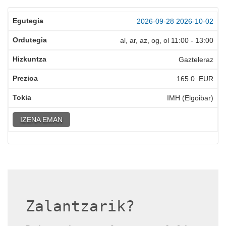
2026-09-28
2026-10-02
al, ar, az, og, ol
11:00
-
13:00
Gazteleraz
165.0 EUR
IMH (Elgoibar)
IZENA EMAN
Zalantzarik?