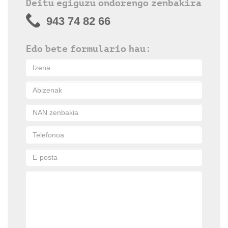
Deitu egiguzu ondorengo zenbakira
943 74 82 66
Edo bete formulario hau: