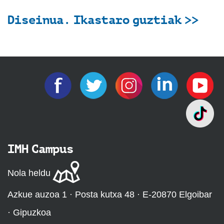
Diseinua. Ikastaro guztiak >>
IMH Campus
Nola heldu
Azkue auzoa 1 · Posta kutxa 48 · E-20870 Elgoibar
· Gipuzkoa