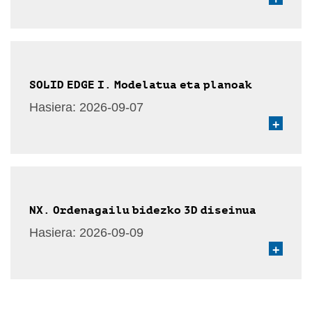
SOLID EDGE I. Modelatua eta planoak
Hasiera:
2026-09-07
+
NX. Ordenagailu bidezko 3D diseinua
Hasiera:
2026-09-09
+