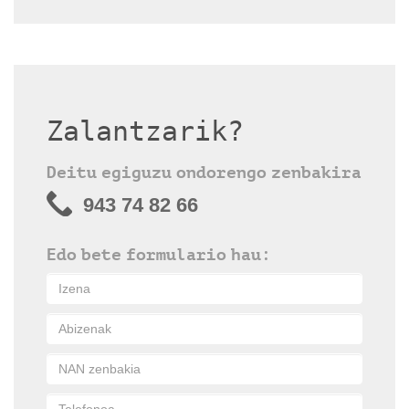
Zalantzarik?
Deitu egiguzu ondorengo zenbakira
943 74 82 66
Edo bete formulario hau: