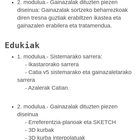
2. modulua.- Gainazalak dituzten piezen
diseinua: Gainazalak sortzeko beharrezkoak
diren tresna guztiak erabiltzen ikastea eta
gainazalen erabilera eta tratamendua.
Edukiak
1. modulua.- Sistemarako sarrera:
- Ikastarorako sarrera
- Catia v5 sistemarako eta gainazaletarako
sarrera
- Azalerak Catian.
2. modulua.- Gainazalak dituzten piezen
diseinua
- Erreferentzia-planoak eta SKETCH
- 3D kurbak
- 3D kurba interpolatuak