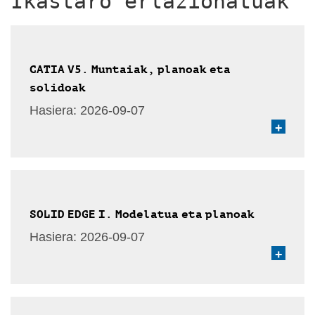
Ikastaro erlazionatuak
CATIA V5. Muntaiak, planoak eta
solidoak
Hasiera:
2026-09-07
+
SOLID EDGE I. Modelatua eta planoak
Hasiera:
2026-09-07
+