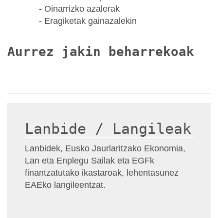
- Oinarrizko azalerak
- Eragiketak gainazalekin
Aurrez jakin beharrekoak
Lanbide / Langileak
Lanbidek, Eusko Jaurlaritzako Ekonomia,
Lan eta Enplegu Sailak eta EGFk
finantzatutako ikastaroak, lehentasunez
EAEko langileentzat.