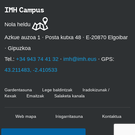
IMH Campus
Nola heldu
Azkue auzoa 1 · Posta kutxa 48 · E-20870 Elgoibar
· Gipuzkoa
Tel.:
+34 943 74 41 32
·
imh@imh.eus
· GPS:
43.211483, -2.410533
Gardentasuna
Lege baldintzak
Iradokizunak /
Kexak
Emaitzak
Salaketa kanala
Web mapa
Irisgarritasuna
Kontaktua