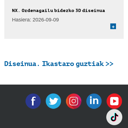
NX. Ordenagailu bidezko 3D diseinua
Hasiera:
2026-09-09
+
Diseinua. Ikastaro guztiak >>