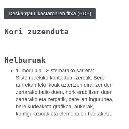
Deskargatu ikastaroaren fitxa (PDF)
Nori zuzenduta
Helburuak
1. modulua.- Sistemarako sarrera:
Sistemarekiko kontaktua -zerotik. Bere
aurrekari teknikoak aztertzen dira, zer den
zertarako balio duen, nork erabiltzen duen
zertarako eta zergatik, bere lan-ingurunea,
bere kudeaketa grafikoa, aukerak,
konfigurazioak eta elementuen hautaketa.