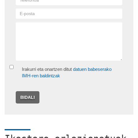
Irakurri eta onartzen ditut
datuen babeserako
IMH-ren baldintzak
BIDALI