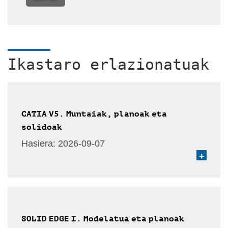
Ikastaro erlazionatuak
CATIA V5. Muntaiak, planoak eta
solidoak
Hasiera:
2026-09-07
+
SOLID EDGE I. Modelatua eta planoak