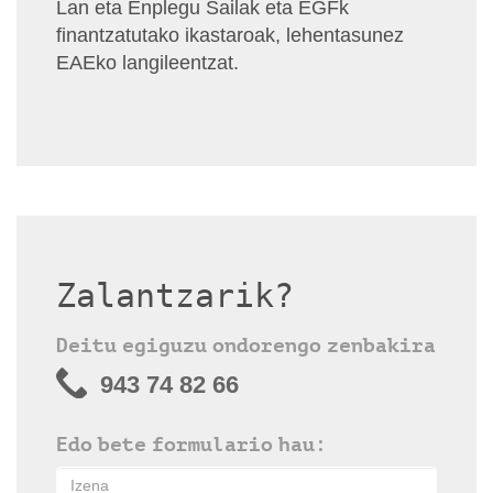
Lan eta Enplegu Sailak eta EGFk
finantzatutako ikastaroak, lehentasunez
EAEko langileentzat.
Zalantzarik?
Deitu egiguzu ondorengo zenbakira
943 74 82 66
Edo bete formulario hau: