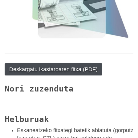
Deskargatu ikastaroaren fitxa (PDF)
Nori zuzenduta
Helburuak
Eskaneatzeko fitxategi batetik abiatuta (gorputz