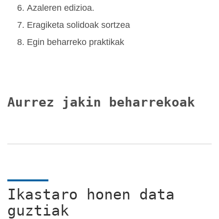
Azaleren edizioa.
Eragiketa solidoak sortzea
Egin beharreko praktikak
Aurrez jakin beharrekoak
Ikastaro honen data
guztiak