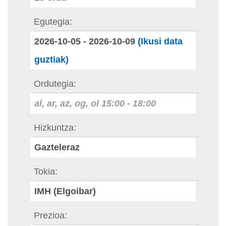
Egutegia
2026-10-05
-
2026-10-09
(Ikusi data
guztiak)
Ordutegia
al, ar, az, og, ol
15:00
-
18:00
Hizkuntza
Gazteleraz
Tokia
IMH (Elgoibar)
Prezioa