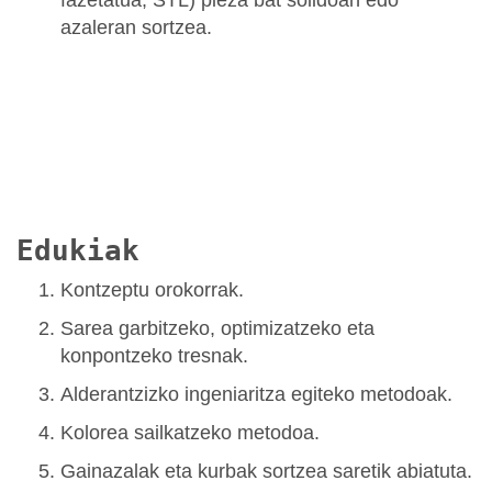
fazetatua, STL) pieza bat solidoan edo
azaleran sortzea.
Edukiak
Kontzeptu orokorrak.
Sarea garbitzeko, optimizatzeko eta
konpontzeko tresnak.
Alderantzizko ingeniaritza egiteko metodoak.
Kolorea sailkatzeko metodoa.
Gainazalak eta kurbak sortzea saretik abiatuta.