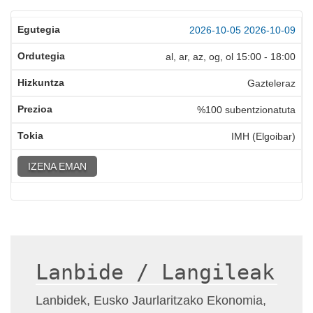
2026-10-05
2026-10-09
al, ar, az, og, ol
15:00
-
18:00
Gazteleraz
%100 subentzionatuta
IMH (Elgoibar)
IZENA EMAN
Lanbide / Langileak
Lanbidek, Eusko Jaurlaritzako Ekonomia,