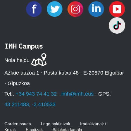
IMH Campus
Nola heldu
Azkue auzoa 1 · Posta kutxa 48 · E-20870 Elgoibar
· Gipuzkoa
Tel.:
+34 943 74 41 32
·
imh@imh.eus
· GPS:
43.211483, -2.410533
Gardentasuna
Lege baldintzak
Iradokizunak /
Kexak
Emaitzak
Salaketa kanala