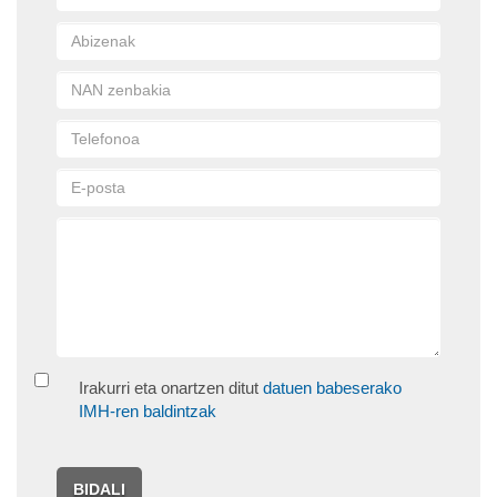
Irakurri eta onartzen ditut
datuen babeserako
IMH-ren baldintzak
BIDALI