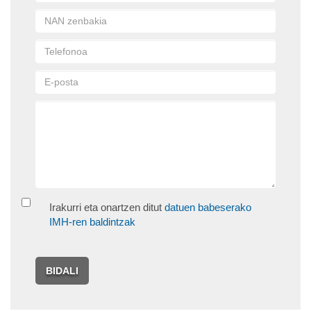
Irakurri eta onartzen ditut
datuen babeserako
IMH-ren baldintzak
BIDALI