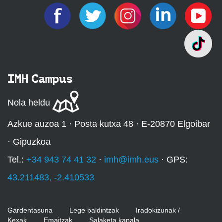
IMH Campus
Nola heldu
Azkue auzoa 1 · Posta kutxa 48 · E-20870 Elgoibar
· Gipuzkoa
Tel.:
+34 943 74 41 32
·
imh@imh.eus
· GPS:
43.211483, -2.410533
Gardentasuna
Lege baldintzak
Iradokizunak /
Kexak
Emaitzak
Salaketa kanala