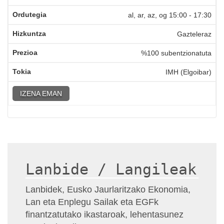
al, ar, az, og
15:00
-
17:30
Gazteleraz
%100 subentzionatuta
IMH (Elgoibar)
IZENA EMAN
Lanbide / Langileak
Lanbidek, Eusko Jaurlaritzako Ekonomia,
Lan eta Enplegu Sailak eta EGFk
finantzatutako ikastaroak, lehentasunez