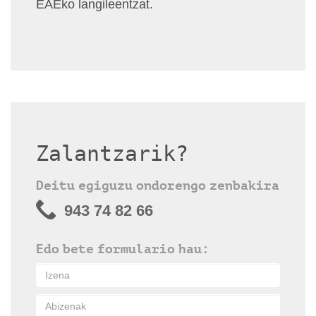
EAEko langileentzat.
Zalantzarik?
Deitu egiguzu ondorengo zenbakira
943 74 82 66
Edo bete formulario hau: