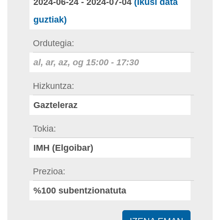
2024-06-24
-
2024-07-04
(Ikusi data
guztiak)
Ordutegia
al, ar, az, og
15:00
-
17:30
Hizkuntza
Gazteleraz
Tokia
IMH (Elgoibar)
Prezioa
%100 subentzionatuta