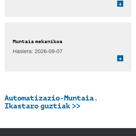
+
Muntaia mekanikoa
Hasiera:
2026-09-07
+
Automatizazio-Muntaia.
Ikastaro guztiak >>