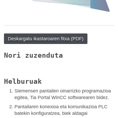
Deskargatu ikastaroaren fitxa (PDF)
Nori zuzenduta
Helburuak
Siemensen pantailen oinarrizko programazioa
egitea, Tia Portal WinCC softwarearen bidez.
Pantailaren konexioa eta komunikazioa PLC
batekin konfiguratzea, biek aldagai