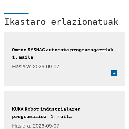
Ikastaro erlazionatuak
Omron SYSMAC automata programagarriak,
1. maila
Hasiera:
2026-09-07
+
KUKA Robot industrialaren
programazioa. 1. maila
Hasiera:
2026-09-07