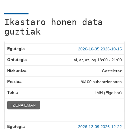
Ikastaro honen data
guztiak
2026-10-05
2026-10-15
al, ar, az, og
18:00
-
21:00
Gazteleraz
%100 subentzionatuta
IMH (Elgoibar)
IZENA EMAN
2026-12-09
2026-12-22