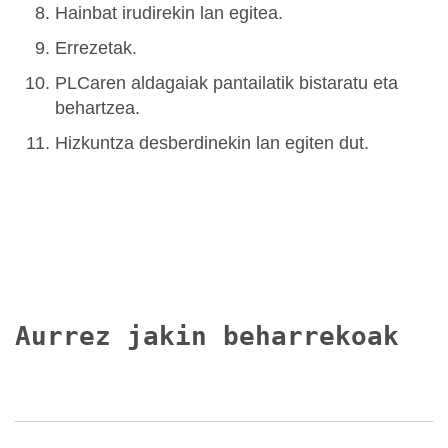
Hainbat irudirekin lan egitea.
Errezetak.
PLCaren aldagaiak pantailatik bistaratu eta
behartzea.
Hizkuntza desberdinekin lan egiten dut.
Aurrez jakin beharrekoak