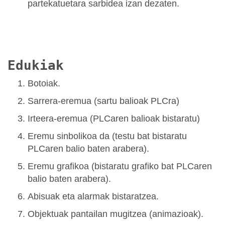
partekatuetara sarbidea izan dezaten.
Edukiak
Botoiak.
Sarrera-eremua (sartu balioak PLCra)
Irteera-eremua (PLCaren balioak bistaratu)
Eremu sinbolikoa da (testu bat bistaratu
PLCaren balio baten arabera).
Eremu grafikoa (bistaratu grafiko bat PLCaren
balio baten arabera).
Abisuak eta alarmak bistaratzea.
Objektuak pantailan mugitzea (animazioak).