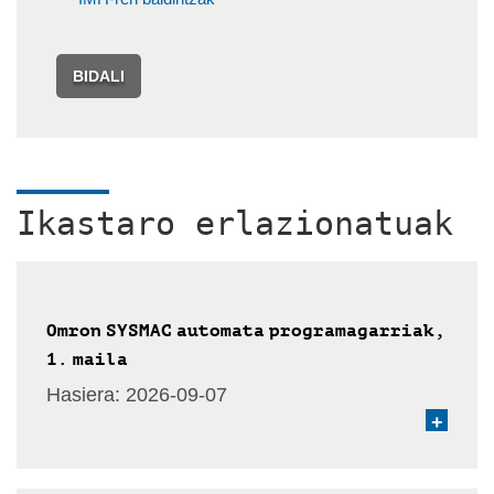
BIDALI
Ikastaro erlazionatuak
Omron SYSMAC automata programagarriak,
1. maila
Hasiera:
2026-09-07
+