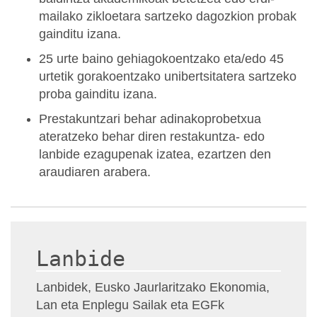
mailako zikloetara sartzeko dagozkion probak
gainditu izana.
25 urte baino gehiagokoentzako eta/edo 45
urtetik gorakoentzako unibertsitatera sartzeko
proba gainditu izana.
Prestakuntzari behar adinakoprobetxua
ateratzeko behar diren restakuntza- edo
lanbide ezagupenak izatea, ezartzen den
araudiaren arabera.
Lanbide
Lanbidek, Eusko Jaurlaritzako Ekonomia,
Lan eta Enplegu Sailak eta EGFk