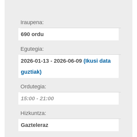
Iraupena
690
ordu
Egutegia
2026-01-13
-
2026-06-09
(Ikusi data
guztiak)
Ordutegia
15:00
-
21:00
Hizkuntza
Gazteleraz