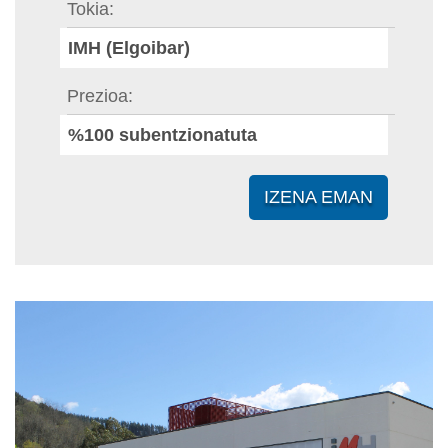
Tokia
IMH (Elgoibar)
Prezioa
%100 subentzionatuta
IZENA EMAN