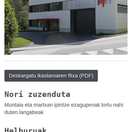
Deskargatu ikastaroaren fitxa (PDF)
Nori zuzenduta
Muntaia eta martxan ipintze ezagupenak lortu nahi
duten langabeak
Helburuak