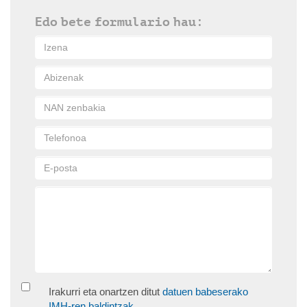
Edo bete formulario hau:
Irakurri eta onartzen ditut
datuen babeserako
IMH-ren baldintzak