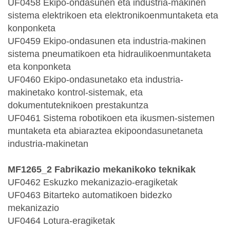
UF0458 Ekipo-ondasunen eta industria-makinen
sistema elektrikoen eta elektronikoenmuntaketa eta
konponketa
UF0459 Ekipo-ondasunen eta industria-makinen
sistema pneumatikoen eta hidraulikoenmuntaketa
eta konponketa
UF0460 Ekipo-ondasunetako eta industria-
makinetako kontrol-sistemak, eta
dokumentuteknikoen prestakuntza
UF0461 Sistema robotikoen eta ikusmen-sistemen
muntaketa eta abiaraztea ekipoondasunetaneta
industria-makinetan
MF1265_2 Fabrikazio mekanikoko teknikak
UF0462 Eskuzko mekanizazio-eragiketak
UF0463 Bitarteko automatikoen bidezko
mekanizazio
UF0464 Lotura-eragiketak