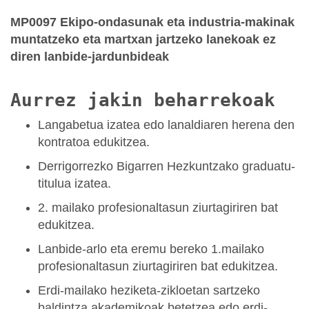
MP0097 Ekipo-ondasunak eta industria-makinak
muntatzeko eta martxan jartzeko lanekoak ez
diren lanbide-jardunbideak
Aurrez jakin beharrekoak
Langabetua izatea edo lanaldiaren herena den
kontratoa edukitzea.
Derrigorrezko Bigarren Hezkuntzako graduatu-
titulua izatea.
2. mailako profesionaltasun ziurtagiriren bat
edukitzea.
Lanbide-arlo eta eremu bereko 1.mailako
profesionaltasun ziurtagiriren bat edukitzea.
Erdi-mailako heziketa-zikloetan sartzeko
baldintza akademikoak betetzea edo erdi-