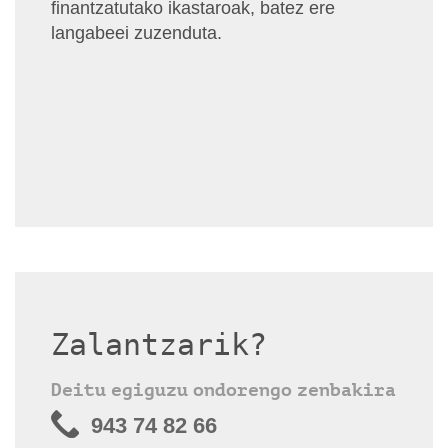
finantzatutako ikastaroak, batez ere
langabeei zuzenduta.
Zalantzarik?
Deitu egiguzu ondorengo zenbakira
943 74 82 66