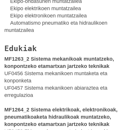
Ekipo-ondasunen muntatzailea
Ekipo elektrikoen muntatzailea
Ekipo elektronikoen muntatzailea
Automatismo pneumatiko eta hidraulikoen
muntatzailea
Edukiak
MF1263_2 Sistema mekanikoak muntatzeko,
konpontzeko etamartxan jartzeko teknikak
UF0456 Sistema mekanikoen muntaketa eta
konponketa
UF0457 Sistema mekanikoen abiaraztea eta
erregulazioa
MF1264_2 Sistema elektrikoak, elektronikoak,
pneumatikoaketa hidraulikoak muntatzeko,
konpontzeko etamartxan jartzeko teknikak