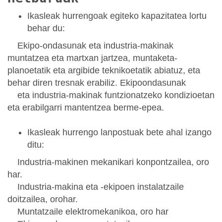
Ikasleak hurrengoak egiteko kapazitatea lortu
behar du:
Ekipo-ondasunak eta industria-makinak
muntatzea eta martxan jartzea, muntaketa-
planoetatik eta argibide teknikoetatik abiatuz, eta
behar diren tresnak erabiliz. Ekipoondasunak
eta industria-makinak funtzionatzeko kondizioetan
eta erabilgarri mantentzea berme-epea.
Ikasleak hurrengo lanpostuak bete ahal izango
ditu:
Industria-makinen mekanikari konpontzailea, oro
har.
Industria-makina eta -ekipoen instalatzaile
doitzailea, orohar.
Muntatzaile elektromekanikoa, oro har