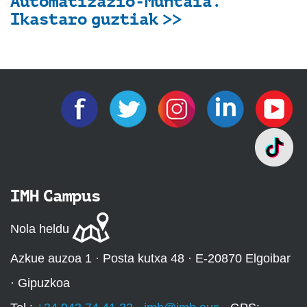
Automatizazio-Muntaia.
Ikastaro guztiak >>
IMH Campus
Nola heldu
Azkue auzoa 1 · Posta kutxa 48 · E-20870 Elgoibar
· Gipuzkoa