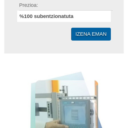
Prezioa
%100 subentzionatuta
IZENA EMAN