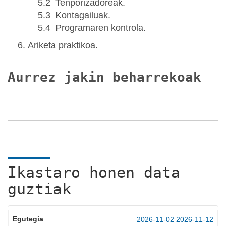
5.2 Tenporizadoreak.
5.3 Kontagailuak.
5.4 Programaren kontrola.
Ariketa praktikoa.
Aurrez jakin beharrekoak
Ikastaro honen data
guztiak
2026-11-02
2026-11-12