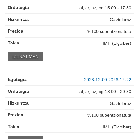
al, ar, az, og
15:00
-
17:30
Gazteleraz
%100 subentzionatuta
IMH (Elgoibar)
IZENA EMAN
2026-12-09
2026-12-22
al, ar, az, og
18:00
-
20:30
Gazteleraz
%100 subentzionatuta
IMH (Elgoibar)