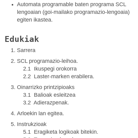
Automata programable baten programa SCL
lengoaian (goi-mailako programazio-lengoaia)
egiten ikastea.
Edukiak
Sarrera
SCL programazio-leihoa.
2.1 Ikuspegi orokorra
2.2 Laster-marken erabilera.
Oinarrizko printzipioaks
3.1 Balioak esleitzea
3.2 Adierazpenak.
Arloekin lan egitea.
Instrukzioak
5.1 Eragiketa logikoak bitekin.