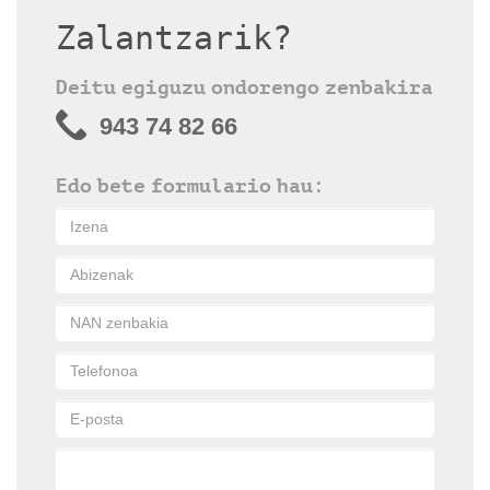
Zalantzarik?
Deitu egiguzu ondorengo zenbakira
943 74 82 66
Edo bete formulario hau: