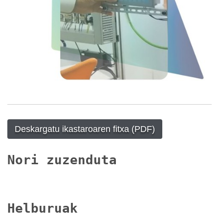
Deskargatu ikastaroaren fitxa (PDF)
Nori zuzenduta
Helburuak