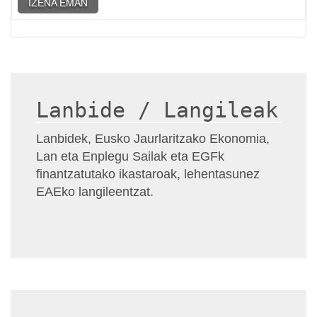
IZENA EMAN
Lanbide / Langileak
Lanbidek, Eusko Jaurlaritzako Ekonomia,
Lan eta Enplegu Sailak eta EGFk
finantzatutako ikastaroak, lehentasunez
EAEko langileentzat.