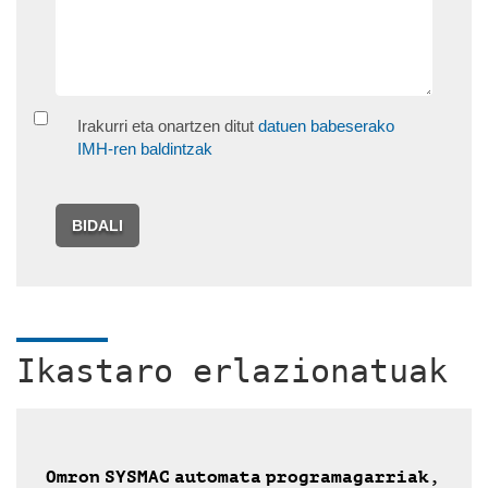
Irakurri eta onartzen ditut
datuen babeserako
IMH-ren baldintzak
BIDALI
Ikastaro erlazionatuak
Omron SYSMAC automata programagarriak,