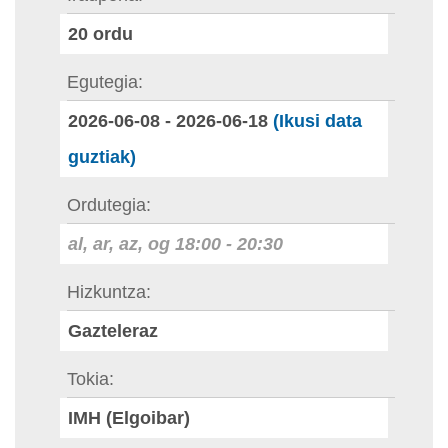
20
ordu
Egutegia
2026-06-08
-
2026-06-18
(Ikusi data
guztiak)
Ordutegia
al, ar, az, og
18:00
-
20:30
Hizkuntza
Gazteleraz
Tokia
IMH (Elgoibar)