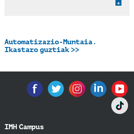
+
Automatizazio-Muntaia.
Ikastaro guztiak >>
IMH Campus