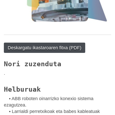
Deskargatu ikastaroaren fitxa (PDF)
Nori zuzenduta
.
Helburuak
• ABB roboten oinarrizko konexio sistema
ezagutzea.
• Larrialdi perretxikoak eta babes kableatuak