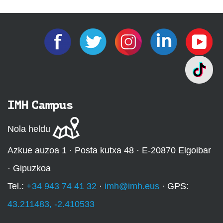
IMH Campus
Nola heldu
Azkue auzoa 1 · Posta kutxa 48 · E-20870 Elgoibar
· Gipuzkoa
Tel.:
+34 943 74 41 32
·
imh@imh.eus
· GPS:
43.211483, -2.410533