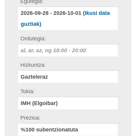
Egutegia
2026-09-28
-
2026-10-01
(Ikusi data
guztiak)
Ordutegia
al, ar, az, og
18:00
-
20:00
Hizkuntza
Gazteleraz
Tokia
IMH (Elgoibar)
Prezioa
%100 subentzionatuta