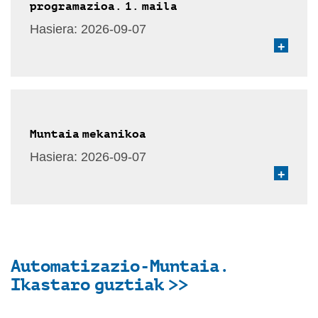
programazioa. 1. maila
Hasiera:
2026-09-07
+
Muntaia mekanikoa
Hasiera:
2026-09-07
+
Automatizazio-Muntaia.
Ikastaro guztiak >>