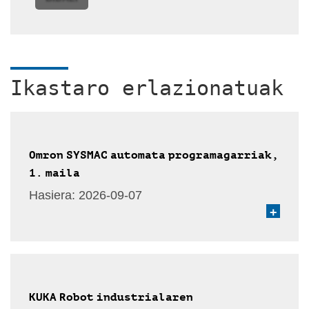
Ikastaro erlazionatuak
Omron SYSMAC automata programagarriak,
1. maila
Hasiera:
2026-09-07
+
KUKA Robot industrialaren