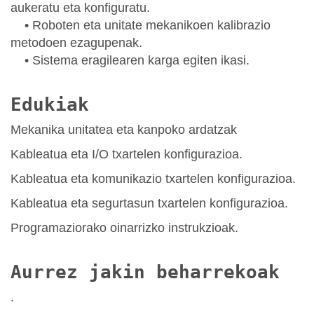
aukeratu eta konfiguratu.
• Roboten eta unitate mekanikoen kalibrazio
metodoen ezagupenak.
• Sistema eragilearen karga egiten ikasi.
Edukiak
Mekanika unitatea eta kanpoko ardatzak
Kableatua eta I/O txartelen konfigurazioa.
Kableatua eta komunikazio txartelen konfigurazioa.
Kableatua eta segurtasun txartelen konfigurazioa.
Programaziorako oinarrizko instrukzioak.
Aurrez jakin beharrekoak
.