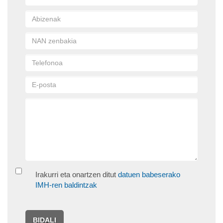
Irakurri eta onartzen ditut
datuen babeserako
IMH-ren baldintzak
BIDALI