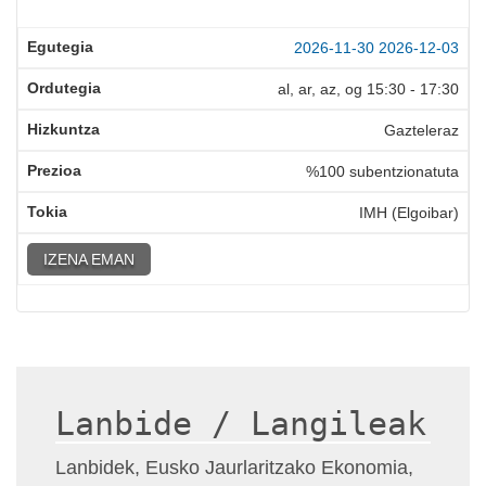
2026-11-30
2026-12-03
al, ar, az, og
15:30
-
17:30
Gazteleraz
%100 subentzionatuta
IMH (Elgoibar)
IZENA EMAN
Lanbide / Langileak
Lanbidek, Eusko Jaurlaritzako Ekonomia,