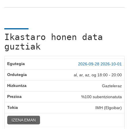
Ikastaro honen data
guztiak
2026-09-28
2026-10-01
al, ar, az, og
18:00
-
20:00
Gazteleraz
%100 subentzionatuta
IMH (Elgoibar)
IZENA EMAN