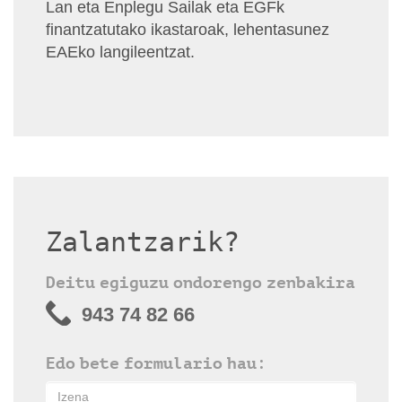
Lan eta Enplegu Sailak eta EGFk
finantzatutako ikastaroak, lehentasunez
EAEko langileentzat.
Zalantzarik?
Deitu egiguzu ondorengo zenbakira
943 74 82 66
Edo bete formulario hau: