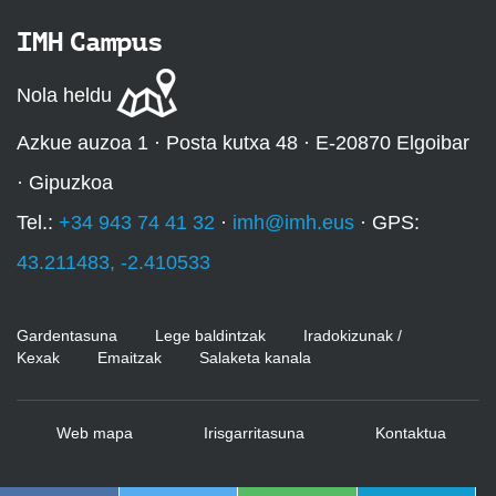
IMH Campus
Nola heldu
Azkue auzoa 1 · Posta kutxa 48 · E-20870 Elgoibar
· Gipuzkoa
Tel.:
+34 943 74 41 32
·
imh@imh.eus
· GPS:
43.211483, -2.410533
Gardentasuna
Lege baldintzak
Iradokizunak /
Kexak
Emaitzak
Salaketa kanala
Web mapa
Irisgarritasuna
Kontaktua