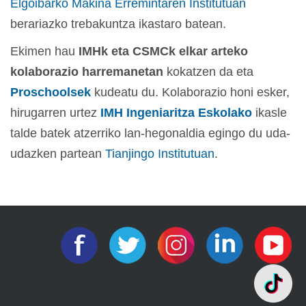
Elgoibarko Makina Erremintaren Institutuan
berariazko trebakuntza ikastaro batean.
Ekimen hau
IMHk eta CSMCk elkar arteko
kolaborazio harremanetan
kokatzen da eta
Proschoolsek
kudeatu du. Kolaborazio honi esker,
hirugarren urtez
IMH Ingeniaritza Eskolako
ikasle
talde batek atzerriko lan-hegonaldia egingo du uda-
udazken partean
Tianjingo Institutuan
.