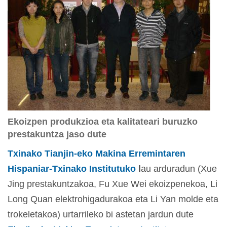
Ekoizpen produkzioa eta kalitateari buruzko
prestakuntza jaso dute
Txinako Tianjin-eko Makina Erremintaren
Hispaniar-Txinako Institutuko
l
au arduradun (Xue
Jing prestakuntzakoa, Fu Xue Wei ekoizpenekoa, Li
Long Quan elektrohigadurakoa eta Li Yan molde eta
trokeletakoa) urtarrileko bi astetan jardun dute