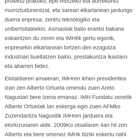
proiektu praktiko, epe-motzeko eta aurrekontu
murriztudunentzat, eta sarean elkarlanean jardungo
duena enpresa, zentru teknologiko eta
unibertsitateekin. Asmaolak balio erantsi bakana
eskaintzen du zeren eta IMHtik gertu egonik,
enpresekin elkarlanean lortzen den ezagutza
industriari bueltatzen baitio, prestakuntza ikastaro
eta abarren bidez.
Ekitaldiaren amaieran, IMHren lehen presidentea
izan zen Alberto Ortueta omendu zuen Areto
Nagusiari bere izena emanaz. IMH Fundatu zenetik
Alberto Ortuetak lan eskerga egin zuen AFMko
Zuzendaritza Nagusitik IMHren jarduera eta
etorkizunaren alde. 2009Ko otsailaren 4an hil zen
Alberto eta bere omenez IMHk biziki eskertu nahi