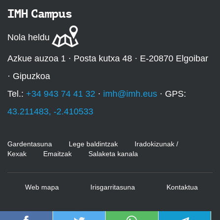
IMH Campus
Nola heldu
Azkue auzoa 1 · Posta kutxa 48 · E-20870 Elgoibar
· Gipuzkoa
Tel.:
+34 943 74 41 32
·
imh@imh.eus
· GPS:
43.211483, -2.410533
Gardentasuna
Lege baldintzak
Iradokizunak /
Kexak
Emaitzak
Salaketa kanala
Web mapa
Irisgarritasuna
Kontaktua