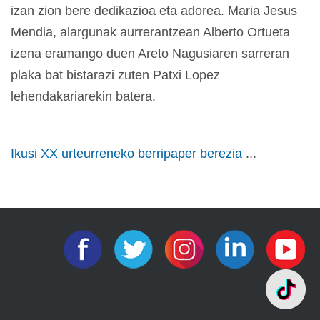
izan zion bere dedikazioa eta adorea. Maria Jesus
Mendia, alargunak aurrerantzean Alberto Ortueta
izena eramango duen Areto Nagusiaren sarreran
plaka bat bistarazi zuten Patxi Lopez
lehendakariarekin batera.
Ikusi XX urteurreneko berripaper berezia
...