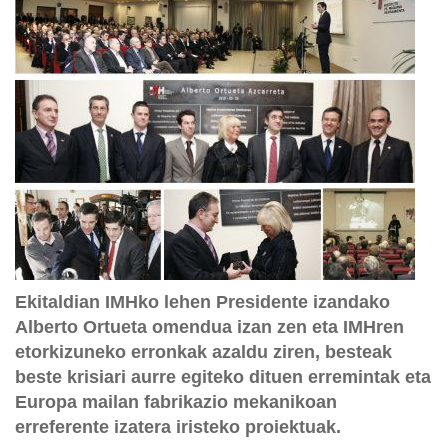
Ekitaldian IMHko lehen Presidente izandako
Alberto Ortueta omendua izan zen eta IMHren
etorkizuneko erronkak azaldu ziren, besteak
beste krisiari aurre egiteko dituen erremintak eta
Europa mailan fabrikazio mekanikoan
erreferente izatera iristeko proiektuak.