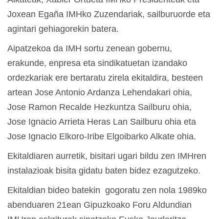
Joxean Egaña IMHko Zuzendariak, sailburuorde eta
agintari gehiagorekin batera.
Aipatzekoa da IMH sortu zenean gobernu,
erakunde, enpresa eta sindikatuetan izandako
ordezkariak ere bertaratu zirela ekitaldira, besteen
artean Jose Antonio Ardanza Lehendakari ohia,
Jose Ramon Recalde Hezkuntza Sailburu ohia,
Jose Ignacio Arrieta Heras Lan Sailburu ohia eta
Jose Ignacio Elkoro-Iribe Elgoibarko Alkate ohia.
Ekitaldiaren aurretik, bisitari ugari bildu zen IMHren
instalazioak bisita gidatu baten bidez ezagutzeko.
Ekitaldian bideo batekin gogoratu zen nola 1989ko
abenduaren 21ean Gipuzkoako Foru Aldundian