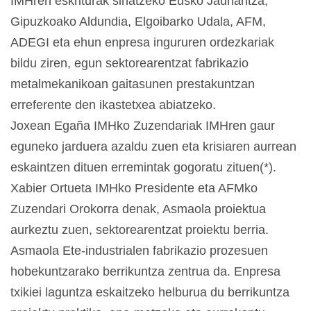
IMHren eskriturak sinatzeko Eusko Jaurlaritza,
Gipuzkoako Aldundia, Elgoibarko Udala, AFM,
ADEGI eta ehun enpresa ingururen ordezkariak
bildu ziren, egun sektorearentzat fabrikazio
metalmekanikoan gaitasunen prestakuntzan
erreferente den ikastetxea abiatzeko.
Joxean Egaña IMHko Zuzendariak IMHren gaur
eguneko jarduera azaldu zuen eta krisiaren aurrean
eskaintzen dituen erremintak gogoratu zituen(*).
Xabier Ortueta IMHko Presidente eta AFMko
Zuzendari Orokorra denak, Asmaola proiektua
aurkeztu zuen, sektorearentzat proiektu berria.
Asmaola Ete-industrialen fabrikazio prozesuen
hobekuntzarako berrikuntza zentrua da. Enpresa
txikiei laguntza eskaitzeko helburua du berrikuntza