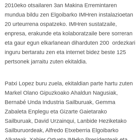
2010eko otsailaren 3an Makina Erremintaren
mundua bildu zen Elgoibarko IMHren instalazioetan
20 urteurrena ospatzeko. IMHren sustatzaile,
enpresa, erakunde eta kolaboratzaile bere sorreran
eta gaur egun elkarlanean diharduten 200 ordezkari
inguru bertaratu zen eta internet bidez beste 125
pertsonek jarraitu zuten ekitaldia.
Patxi Lopez buru zuela, ekitaldian parte hartu zuten
Markel Olano Gipuzkoako Ahaldun Nagusiak,
Bernabé Unda Industria Sailburuak, Gemma
Zabaleta Enplegu eta Gizarte Gaietarako
Sailburuak, David Urzainqui, Lanbide Heziketako
Sailburuordeak, Alfredo Etxeberria Elgoibarko
Alkateak, Xabier Ortueta IMHko Presidenteak eta