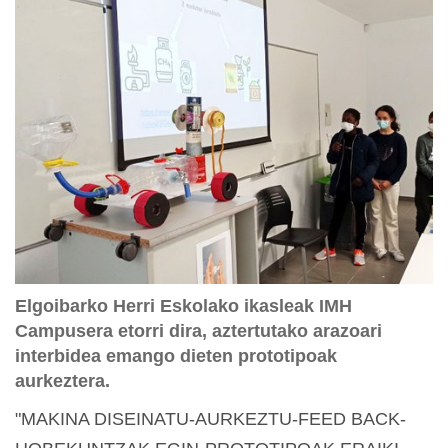
Elgoibarko Herri Eskolako ikasleak IMH
Campusera etorri dira, aztertutako arazoari
interbidea emango dieten prototipoak
aurkeztera.
"MAKINA DISEINATU-AURKEZTU-FEED BACK-