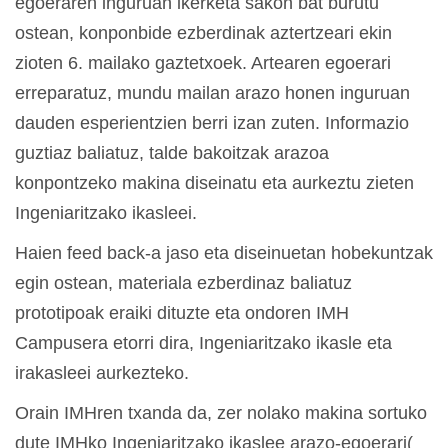
egoeraren inguruan ikerketa sakon bat burutu
ostean, konponbide ezberdinak aztertzeari ekin
zioten 6. mailako gaztetxoek. Artearen egoerari
erreparatuz, mundu mailan arazo honen inguruan
dauden esperientzien berri izan zuten. Informazio
guztiaz baliatuz, talde bakoitzak arazoa
konpontzeko makina diseinatu eta aurkeztu zieten
Ingeniaritzako ikasleei.
Haien feed back-a jaso eta diseinuetan hobekuntzak
egin ostean, materiala ezberdinaz baliatuz
prototipoak eraiki dituzte eta ondoren IMH
Campusera etorri dira, Ingeniaritzako ikasle eta
irakasleei aurkezteko.
Orain IMHren txanda da, zer nolako makina sortuko
dute IMHko Ingeniaritzako ikaslee arazo-egoerari(