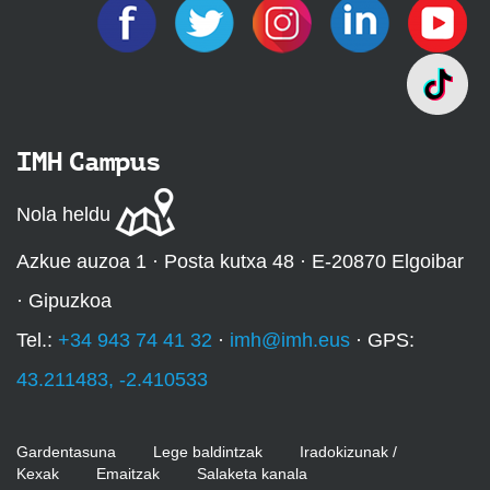
IMH Campus
Nola heldu
Azkue auzoa 1 · Posta kutxa 48 · E-20870 Elgoibar
· Gipuzkoa
Tel.:
+34 943 74 41 32
·
imh@imh.eus
· GPS:
43.211483, -2.410533
Gardentasuna
Lege baldintzak
Iradokizunak /
Kexak
Emaitzak
Salaketa kanala