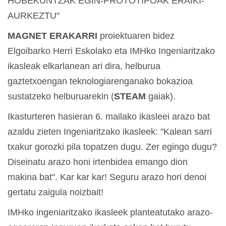
HOBEKUNTZAK EGIN-PROTOTIPOAK ERAIKI-
AURKEZTU"
MAGNET ERAKARRI
proiektuaren bidez
Elgoibarko Herri Eskolako eta IMHko Ingeniaritzako
ikasleak elkarlanean ari dira, helburua
gaztetxoengan teknologiarenganako bokazioa
sustatzeko helburuarekin (
STEAM
gaiak).
Ikasturteren hasieran 6. mailako ikasleei arazo bat
azaldu zieten Ingeniaritzako ikasleek: "Kalean sarri
txakur gorozki pila topatzen dugu. Zer egingo dugu?
Diseinatu arazo honi irtenbidea emango dion
makina bat". Kar kar kar! Seguru arazo hori denoi
gertatu zaigula noizbait!
IMHko ingeniaritzako ikasleek planteatutako arazo-