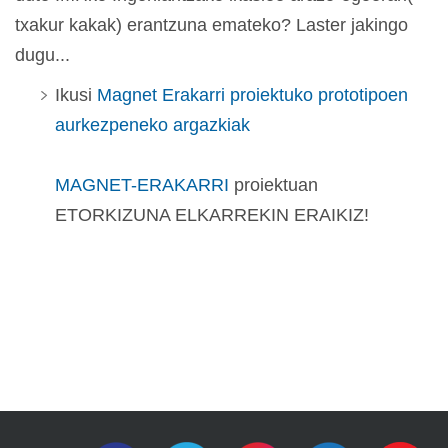
txakur kakak) erantzuna emateko? Laster jakingo
dugu...
Ikusi
Magnet Erakarri proiektuko prototipoen
aurkezpeneko argazkiak
MAGNET-ERAKARRI
proiektuan
ETORKIZUNA ELKARREKIN ERAIKIZ!