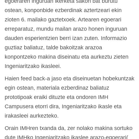
egoeraren inguruan ikerketa sakon bat burutu
ostean, konponbide ezberdinak aztertzeari ekin
zioten 6. mailako gaztetxoek. Artearen egoerari
erreparatuz, mundu mailan arazo honen inguruan
dauden esperientzien berri izan zuten. Informazio
guztiaz baliatuz, talde bakoitzak arazoa
konpontzeko makina diseinatu eta aurkeztu zieten
Ingeniaritzako ikasleei.
Haien feed back-a jaso eta diseinuetan hobekuntzak
egin ostean, materiala ezberdinaz baliatuz
prototipoak eraiki dituzte eta ondoren IMH
Campusera etorri dira, Ingeniaritzako ikasle eta
irakasleei aurkezteko.
Orain IMHren txanda da, zer nolako makina sortuko
dute IMHko Ingeniaritzako ikaslee arazo-egoerari(