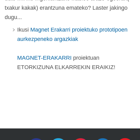
txakur kakak) erantzuna emateko? Laster jakingo
dugu...
Ikusi
Magnet Erakarri proiektuko prototipoen
aurkezpeneko argazkiak
MAGNET-ERAKARRI
proiektuan
ETORKIZUNA ELKARREKIN ERAIKIZ!