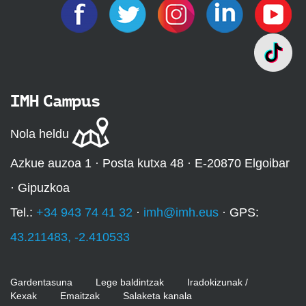
IMH Campus
Nola heldu
Azkue auzoa 1 · Posta kutxa 48 · E-20870 Elgoibar
· Gipuzkoa
Tel.:
+34 943 74 41 32
·
imh@imh.eus
· GPS:
43.211483, -2.410533
Gardentasuna
Lege baldintzak
Iradokizunak /
Kexak
Emaitzak
Salaketa kanala