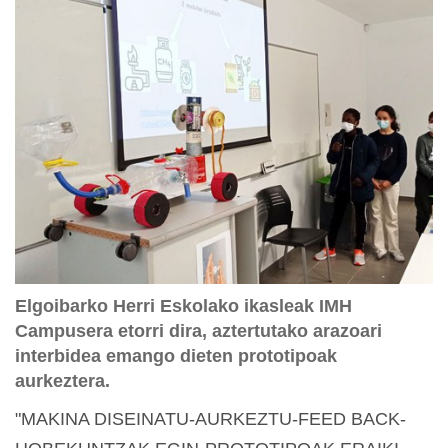
Elgoibarko Herri Eskolako ikasleak IMH
Campusera etorri dira, aztertutako arazoari
interbidea emango dieten prototipoak
aurkeztera.
"MAKINA DISEINATU-AURKEZTU-FEED BACK-