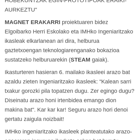
HOBEKUNTZAK EGIN-PROTOTIPOAK ERAIKI-
AURKEZTU"
MAGNET ERAKARRI
proiektuaren bidez
Elgoibarko Herri Eskolako eta IMHko Ingeniaritzako
ikasleak elkarlanean ari dira, helburua
gaztetxoengan teknologiarenganako bokazioa
sustatzeko helburuarekin (
STEAM
gaiak).
Ikasturteren hasieran 6. mailako ikasleei arazo bat
azaldu zieten Ingeniaritzako ikasleek: "Kalean sarri
txakur gorozki pila topatzen dugu. Zer egingo dugu?
Diseinatu arazo honi irtenbidea emango dion
makina bat". Kar kar kar! Seguru arazo hori denoi
gertatu zaigula noizbait!
IMHko ingeniaritzako ikasleek planteatutako arazo-