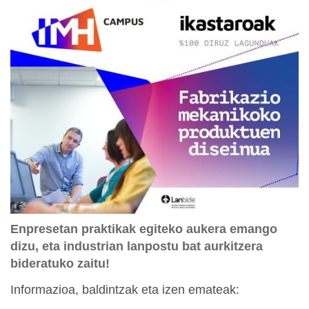
Enpresetan praktikak egiteko aukera emango
dizu, eta industrian lanpostu bat aurkitzera
bideratuko zaitu!
Informazioa, baldintzak eta izen emateak: