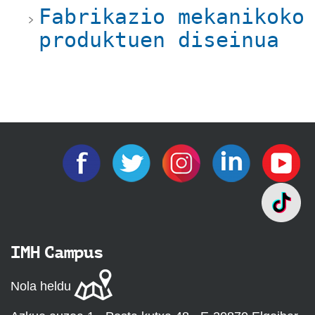
Fabrikazio mekanikoko
produktuen diseinua
IMH Campus
Nola heldu