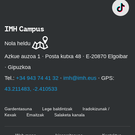
IMH Campus
Nola heldu
Azkue auzoa 1 · Posta kutxa 48 · E-20870 Elgoibar
· Gipuzkoa
Tel.:
+34 943 74 41 32
·
imh@imh.eus
· GPS:
43.211483, -2.410533
Gardentasuna
Lege baldintzak
Iradokizunak /
Kexak
Emaitzak
Salaketa kanala