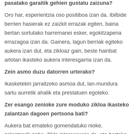
pasatako garaitik gehien gustatu zaizuna?
Oro har, esperientzia oso positiboa izan da. Ibilbide
berrien hasierak ez zaizkit errazak egiten, baina
bertan sortutako harremanei esker, egokitzapena
errazagoa izan da. Gainera, lagun berriak egiteko
aukera izan dut, eta zikloaz gain, beste hainbat
arlotan ikasteko aukera interesgarria izan da.
Zein asmo duzu datorren urterako?
Ikasketekin jarraitzeko asmoa dut, lan-mundura
sartu aurretik ahalik eta prestatuen egoteko.
Zer esango zenioke zure moduko zikloa ikasteko
zalantzan dagoen pertsona bati?
Aukera bat emateko gomendatuko nioke,