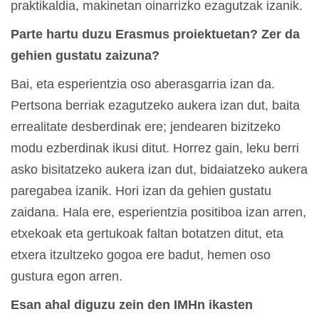
praktikaldia, makinetan oinarrizko ezagutzak izanik.
Parte hartu duzu Erasmus proiektuetan? Zer da
gehien gustatu zaizuna?
Bai, eta esperientzia oso aberasgarria izan da.
Pertsona berriak ezagutzeko aukera izan dut, baita
errealitate desberdinak ere; jendearen bizitzeko
modu ezberdinak ikusi ditut. Horrez gain, leku berri
asko bisitatzeko aukera izan dut, bidaiatzeko aukera
paregabea izanik. Hori izan da gehien gustatu
zaidana. Hala ere, esperientzia positiboa izan arren,
etxekoak eta gertukoak faltan botatzen ditut, eta
etxera itzultzeko gogoa ere badut, hemen oso
gustura egon arren.
Esan ahal diguzu zein den IMHn ikasten