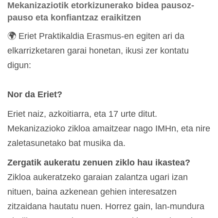
Mekanizaziotik etorkizunerako bidea pausoz-
pauso eta konfiantzaz eraikitzen
🌍 Eriet Praktikaldia Erasmus-en egiten ari da
elkarrizketaren garai honetan, ikusi zer kontatu
digun:
Nor da Eriet?
Eriet naiz, azkoitiarra, eta 17 urte ditut.
Mekanizazioko zikloa amaitzear nago IMHn, eta nire
zaletasunetako bat musika da.
Zergatik aukeratu zenuen ziklo hau ikastea?
Zikloa aukeratzeko garaian zalantza ugari izan
nituen, baina azkenean gehien interesatzen
zitzaidana hautatu nuen. Horrez gain, lan-mundura