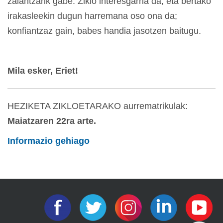
zalantzarik gabe. Ziklo interesgarria da, eta bertako
irakasleekin dugun harremana oso ona da;
konfiantzaz gain, babes handia jasotzen baitugu.
Mila esker, Eriet!
HEZIKETA ZIKLOETARAKO aurrematrikulak:
Maiatzaren 22ra arte.
Informazio gehiago