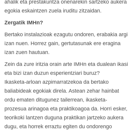
ahalik eta prestakuntza onenarekin sartzeko aukera
egokia eskaintzen zuela iruditu zitzaidan.
Zergatik IMHn?
Bertako instalazioak ezagutu ondoren, erabakia argi
izan nuen. Horrez gain, gertutasunak ere eragina
izan zuen hautuan.
Zein da zure iritzia orain arte IMHn eta dualean ikasi
eta bizi izan duzun esperientziari buruz?
Ikasketa-arloan azpimarratzekoa da bertako
baliabideak egokiak direla. Astean zehar hainbat
ordu ematen ditugunez tailerrean, ikasketa-
prozesua arinagoa eta praktikoagoa da. Horri esker,
teorikoki lantzen duguna praktikan jartzeko aukera
dugu, eta horrek erraztu egiten du ondorengo