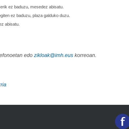
zerik ez baduzu, mesedez abisatu.
egiten ez baduzu, plaza galduko duzu.
z abisatu.
lefonoetan edo
zikloak@imh.eus
korreoan.
ria