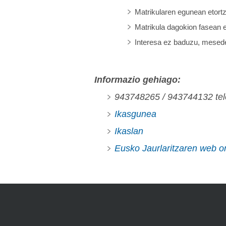
Matrikularen egunean etort
Matrikula dagokion fasean 
Interesa ez baduzu, mesede
Informazio gehiago:
943748265 / 943744132 te
Ikasgunea
Ikaslan
Eusko Jaurlaritzaren web or