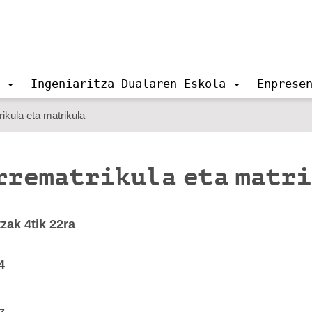
Ingeniaritza Dualaren Eskola
Enprese
ikula eta matrikula
rrematrikula eta matr
zak 4tik 22ra
4