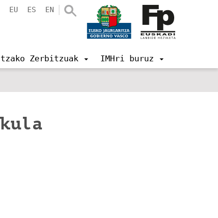
EU
ES
EN
ntzako Zerbitzuak
IMHri buruz
ikula