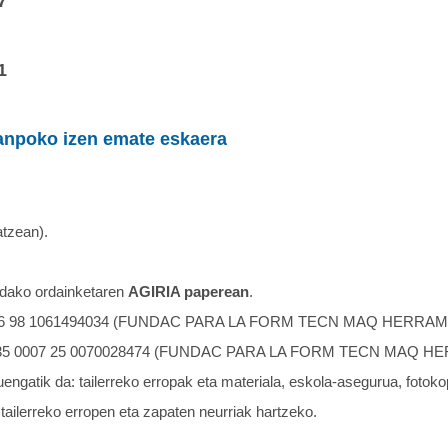
7
1
anpoko izen emate eskaera
atzean).
ndako ordainketaren
AGIRIA paperean
.
0556 98 1061494034 (FUNDAC PARA LA FORM TECN MAQ HERRAM
3035 0007 25 0070028474 (FUNDAC PARA LA FORM TECN MAQ H
ngatik da: tailerreko erropak eta materiala, eskola-asegurua, fotokop
tailerreko erropen eta zapaten neurriak hartzeko.