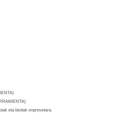
IENTA)
ERRAMIENTA)
iak eta bisitak enpresetara.