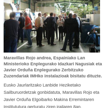
Maravillas Rojo andrea, Espainiako Lan
Ministerioko Enplegurako Idazkari Nagusiak eta
Javier Orduña Enplegurako Zerbitzuko
Zuzendariak IMHko instalazioak bisitatu dituzte.
Eusko Jaurlaritzako Lanbide Heziketako
Sailburuordetzak gonbidatuta, Maravillas Rojo eta
Javier Orduña Elgoibarko Makina Erremintaren
Institututura gerturatu ziren irailaren 8an.