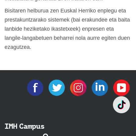
Bisitaren helburua zen Euskal Herriko enplegu eta
prestakuntzarako sistemek (bai erakundee eta baita
lanbide heziketako ikastetxeek) enpresen eta
langile-langabetuen beharrei nola aurre egiten duen
ezagutzea.
IMH Campus