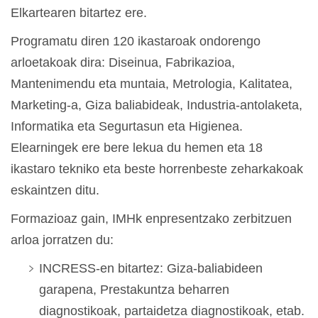
Elkartearen bitartez ere.
Programatu diren 120 ikastaroak ondorengo
arloetakoak dira: Diseinua, Fabrikazioa,
Mantenimendu eta muntaia, Metrologia, Kalitatea,
Marketing-a, Giza baliabideak, Industria-antolaketa,
Informatika eta Segurtasun eta Higienea.
Elearningek ere bere lekua du hemen eta 18
ikastaro tekniko eta beste horrenbeste zeharkakoak
eskaintzen ditu.
Formazioaz gain, IMHk enpresentzako zerbitzuen
arloa jorratzen du:
INCRESS-en bitartez: Giza-baliabideen
garapena, Prestakuntza beharren
diagnostikoak, partaidetza diagnostikoak, etab.