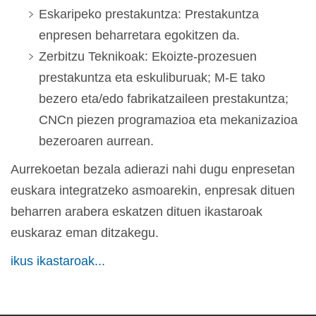
Eskaripeko prestakuntza: Prestakuntza
enpresen beharretara egokitzen da.
Zerbitzu Teknikoak: Ekoizte-prozesuen
prestakuntza eta eskuliburuak; M-E tako
bezero eta/edo fabrikatzaileen prestakuntza;
CNCn piezen programazioa eta mekanizazioa
bezeroaren aurrean.
Aurrekoetan bezala adierazi nahi dugu enpresetan
euskara integratzeko asmoarekin, enpresak dituen
beharren arabera eskatzen dituen ikastaroak
euskaraz eman ditzakegu.
ikus ikastaroak...