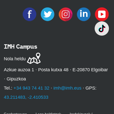
IMH Campus
Nola heldu
Azkue auzoa 1 · Posta kutxa 48 · E-20870 Elgoibar
· Gipuzkoa
Tel.:
+34 943 74 41 32
·
imh@imh.eus
· GPS:
43.211483, -2.410533