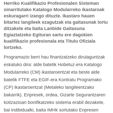
Herriko Kualifikazio Profesionalen Sisteman
oinarritutako Katalogo Modularreko ikastaroak
eskuragarri izango dituzte. Ikastaro hauen
bitartez langileek ezagutzak eta gaitasunak lortu
ditzakete eta baita Lanbide Gaitasuna
Egiaztatzeko Egituran sartu ere dagokien
kualifikazio profesionala eta Titulu Ofiziala
lortzeko.
Programazio berri hau finantzatzeko dirulaguntzak
eskatuko dira: alde batetik Hobetuz-era Katalogo
Modularreko (CM) ikastaroentzat eta beste alde
batetik FTFE eta EGIF-era Kontratu Programako
(CP) ikastaroentzat (Metaleko langileentzako
bakarrik). Enpresek, ordea, Gizarte Segurantzaren
kotizazioan bonifikatzeko sistema erabil dezakete,
bai indibidualki, baita IMHk sortutako Enpresen