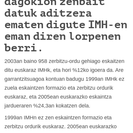
dagokion zenbait
datuk aditzera
ematen digute IMH-en
eman diren lorpenen
berri.
2003an baino 958 zerbitzu-ordu gehiago eskaitzen
ditu euskaraz IMHk, eta hori %12ko igoera da. Are
garrantzitsuagoa kontuan badugu 1999an IMHk ez
zuela eskaintzen formazio eta zerbitzu ordurik
euskaraz, eta 2005ean euskarazko eskaintza
jardueraren %24,3an kokatzen dela.
1999an IMHn ez zen eskaintzen formazio eta
zerbitzu ordurik euskaraz. 2005ean euskarazko