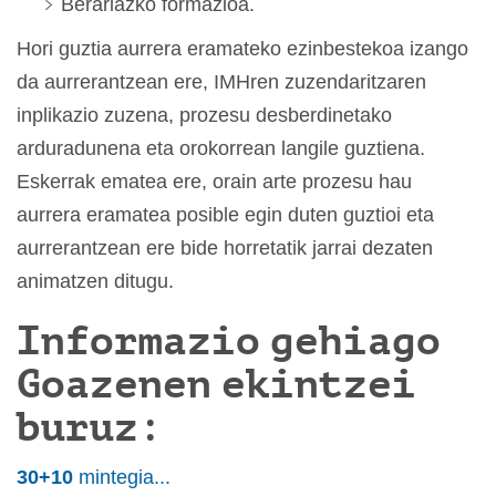
Berariazko formazioa.
Hori guztia aurrera eramateko ezinbestekoa izango
da aurrerantzean ere, IMHren zuzendaritzaren
inplikazio zuzena, prozesu desberdinetako
arduradunena eta orokorrean langile guztiena.
Eskerrak ematea ere, orain arte prozesu hau
aurrera eramatea posible egin duten guztioi eta
aurrerantzean ere bide horretatik jarrai dezaten
animatzen ditugu.
Informazio gehiago
Goazenen ekintzei
buruz:
30+10
mintegia...