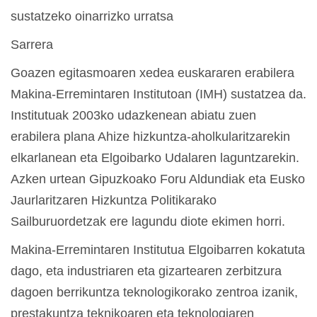
sustatzeko oinarrizko urratsa
Sarrera
Goazen egitasmoaren xedea euskararen erabilera
Makina-Erremintaren Institutoan (IMH) sustatzea da.
Institutuak 2003ko udazkenean abiatu zuen
erabilera plana Ahize hizkuntza-aholkularitzarekin
elkarlanean eta Elgoibarko Udalaren laguntzarekin.
Azken urtean Gipuzkoako Foru Aldundiak eta Eusko
Jaurlaritzaren Hizkuntza Politikarako
Sailburuordetzak ere lagundu diote ekimen horri.
Makina-Erremintaren Institutua Elgoibarren kokatuta
dago, eta industriaren eta gizartearen zerbitzura
dagoen berrikuntza teknologikorako zentroa izanik,
prestakuntza teknikoaren eta teknologiaren