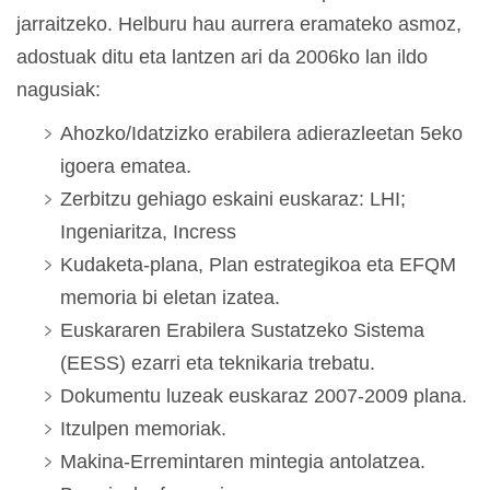
jarraitzeko. Helburu hau aurrera eramateko asmoz,
adostuak ditu eta lantzen ari da 2006ko lan ildo
nagusiak:
Ahozko/Idatzizko erabilera adierazleetan 5eko
igoera ematea.
Zerbitzu gehiago eskaini euskaraz: LHI;
Ingeniaritza, Incress
Kudaketa-plana, Plan estrategikoa eta EFQM
memoria bi eletan izatea.
Euskararen Erabilera Sustatzeko Sistema
(EESS) ezarri eta teknikaria trebatu.
Dokumentu luzeak euskaraz 2007-2009 plana.
Itzulpen memoriak.
Makina-Erremintaren mintegia antolatzea.