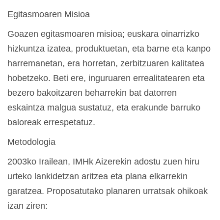
Egitasmoaren Misioa
Goazen egitasmoaren misioa; euskara oinarrizko
hizkuntza izatea, produktuetan, eta barne eta kanpo
harremanetan, era horretan, zerbitzuaren kalitatea
hobetzeko. Beti ere, inguruaren errealitatearen eta
bezero bakoitzaren beharrekin bat datorren
eskaintza malgua sustatuz, eta erakunde barruko
baloreak errespetatuz.
Metodologia
2003ko Irailean, IMHk Aizerekin adostu zuen hiru
urteko lankidetzan aritzea eta plana elkarrekin
garatzea. Proposatutako planaren urratsak ohikoak
izan ziren: