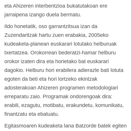
eta Ahizeren interbentzioa bukatutakoan ere
jarraipena izango duela bermatu.
Ildo honetatik, oso garrantzitsua izan da
Zuzendaritzak hartu zuen erabakia, 2005eko
kudeaketa-planean euskarari lotutako helburuak
txertatzea. Orokorrean bederatzi-hamar helburu
orokor izaten dira eta horietako bat euskarari
dagokio. Helburu hori erabilera adierazle bati lotuta
egoten da beti eta hori lortzeko ekintzak
adosterakoan Ahizeren programen metodologiari
erreparatu zaio. Programak ondorengoak dira:
erabili, ezagutu, motibatu, erakundetu, komunikatu,
finantzatu eta ebaluatu.
Egitasmoaren kudeaketa lana Batzorde batek egiten