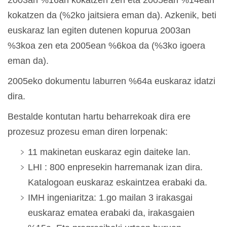
2003an %16an kokatzen zen eta 2005ean %14ean
kokatzen da (%2ko jaitsiera eman da). Azkenik, beti
euskaraz lan egiten dutenen kopurua 2003an
%3koa zen eta 2005ean %6koa da (%3ko igoera
eman da).
2005eko dokumentu laburren %64a euskaraz idatzi
dira.
Bestalde kontutan hartu beharrekoak dira ere
prozesuz prozesu eman diren lorpenak:
11 makinetan euskaraz egin daiteke lan.
LHI : 800 enpresekin harremanak izan dira.
Katalogoan euskaraz eskaintzea erabaki da.
IMH ingeniaritza: 1.go mailan 3 irakasgai
euskaraz ematea erabaki da, irakasgaien