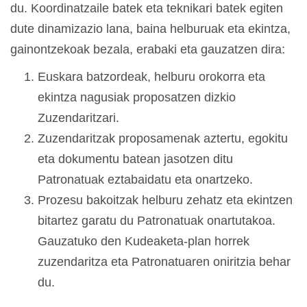
du. Koordinatzaile batek eta teknikari batek egiten
dute dinamizazio lana, baina helburuak eta ekintza,
gainontzekoak bezala, erabaki eta gauzatzen dira:
Euskara batzordeak, helburu orokorra eta
ekintza nagusiak proposatzen dizkio
Zuzendaritzari.
Zuzendaritzak proposamenak aztertu, egokitu
eta dokumentu batean jasotzen ditu
Patronatuak eztabaidatu eta onartzeko.
Prozesu bakoitzak helburu zehatz eta ekintzen
bitartez garatu du Patronatuak onartutakoa.
Gauzatuko den Kudeaketa-plan horrek
zuzendaritza eta Patronatuaren oniritzia behar
du.