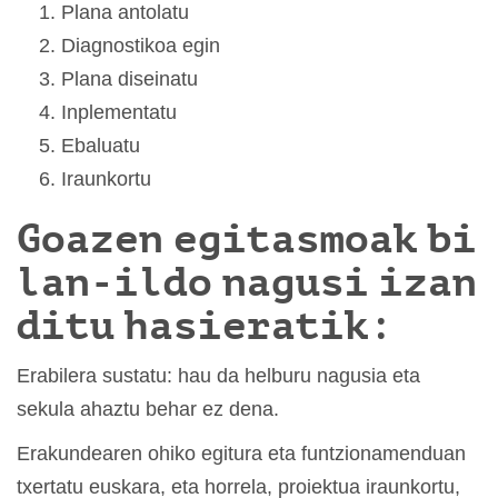
Plana antolatu
Diagnostikoa egin
Plana diseinatu
Inplementatu
Ebaluatu
Iraunkortu
Goazen egitasmoak bi
lan-ildo nagusi izan
ditu hasieratik:
Erabilera sustatu: hau da helburu nagusia eta
sekula ahaztu behar ez dena.
Erakundearen ohiko egitura eta funtzionamenduan
txertatu euskara, eta horrela, proiektua iraunkortu,