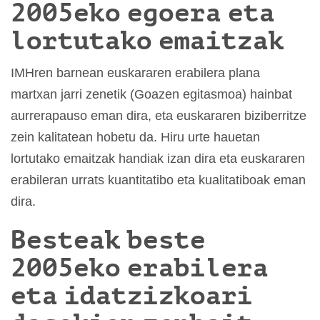
2005eko egoera eta
lortutako emaitzak
IMHren barnean euskararen erabilera plana
martxan jarri zenetik (Goazen egitasmoa) hainbat
aurrerapauso eman dira, eta euskararen biziberritze
zein kalitatean hobetu da. Hiru urte hauetan
lortutako emaitzak handiak izan dira eta euskararen
erabileran urrats kuantitatibo eta kualitatiboak eman
dira.
Besteak beste
2005eko erabilera
eta idatzizkoari