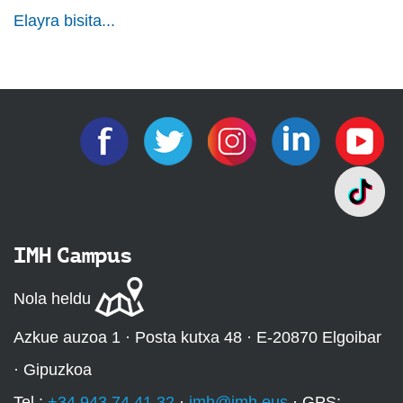
Elayra bisita...
IMH Campus
Nola heldu
Azkue auzoa 1 · Posta kutxa 48 · E-20870 Elgoibar
· Gipuzkoa
Tel.:
+34 943 74 41 32
·
imh@imh.eus
· GPS: