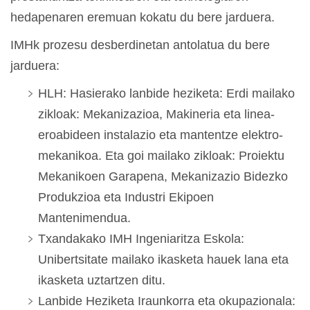
hedapenaren eremuan kokatu du bere jarduera.
IMHk prozesu desberdinetan antolatua du bere
jarduera:
HLH: Hasierako lanbide heziketa: Erdi mailako
zikloak: Mekanizazioa, Makineria eta linea-
eroabideen instalazio eta mantentze elektro-
mekanikoa. Eta goi mailako zikloak: Proiektu
Mekanikoen Garapena, Mekanizazio Bidezko
Produkzioa eta Industri Ekipoen
Mantenimendua.
Txandakako IMH Ingeniaritza Eskola:
Unibertsitate mailako ikasketa hauek lana eta
ikasketa uztartzen ditu.
Lanbide Heziketa Iraunkorra eta okupazionala: