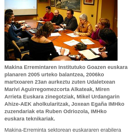
Makina Erremintaren Institutuko Goazen euskara
planaren 2005 urteko balantzea, 2006ko
martxoaren 23an aurkeztu zuten Udaletxean
Marivi Aguirregomezcorta Alkateak, Miren
Arrieta Euskara zinegotziak, Mikel Urdangarin
Ahize-AEK aholkularitzak, Joxean Egaña IMHko
zuzendariak eta Ruben Odriozola, IMHko
euskara teknikariak.
Makina-Erreminta sektorean euskararen erabilera