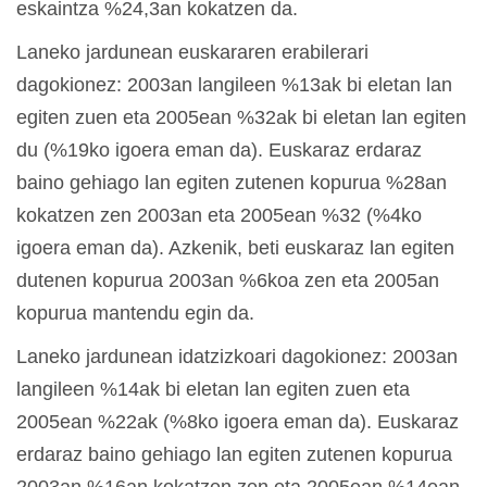
eskaintza %24,3an kokatzen da.
Laneko jardunean euskararen erabilerari
dagokionez: 2003an langileen %13ak bi eletan lan
egiten zuen eta 2005ean %32ak bi eletan lan egiten
du (%19ko igoera eman da). Euskaraz erdaraz
baino gehiago lan egiten zutenen kopurua %28an
kokatzen zen 2003an eta 2005ean %32 (%4ko
igoera eman da). Azkenik, beti euskaraz lan egiten
dutenen kopurua 2003an %6koa zen eta 2005an
kopurua mantendu egin da.
Laneko jardunean idatzizkoari dagokionez: 2003an
langileen %14ak bi eletan lan egiten zuen eta
2005ean %22ak (%8ko igoera eman da). Euskaraz
erdaraz baino gehiago lan egiten zutenen kopurua