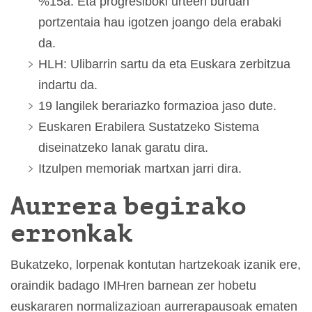
%15a. Eta progresiboki urteen buruan
portzentaia hau igotzen joango dela erabaki
da.
HLH: Ulibarrin sartu da eta Euskara zerbitzua
indartu da.
19 langilek berariazko formazioa jaso dute.
Euskaren Erabilera Sustatzeko Sistema
diseinatzeko lanak garatu dira.
Itzulpen memoriak martxan jarri dira.
Aurrera begirako
erronkak
Bukatzeko, lorpenak kontutan hartzekoak izanik ere,
oraindik badago IMHren barnean zer hobetu
euskararen normalizazioan aurrerapausoak ematen