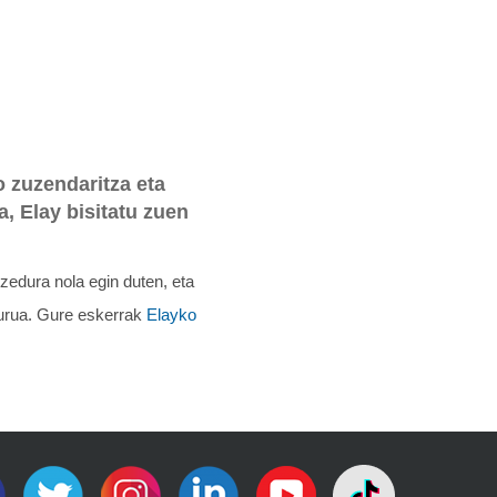
 zuzendaritza eta
a, Elay bisitatu zuen
edura nola egin duten, eta
burua. Gure eskerrak
Elayko