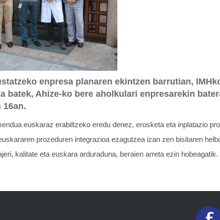
tatzeko enpresa planaren ekintzen barrutian, IMHko
a batek, Ahize-ko bere aholkulari enpresarekin bater
 16an.
ndua euskaraz erabiltzeko eredu denez, erosketa eta inplatazio proz
 euskararen prozeduren integrazioa ezagutzea izan zen bisitaren hel
jeri, kalitate eta euskara arduraduna, beraien arreta ezin hobeagatik.