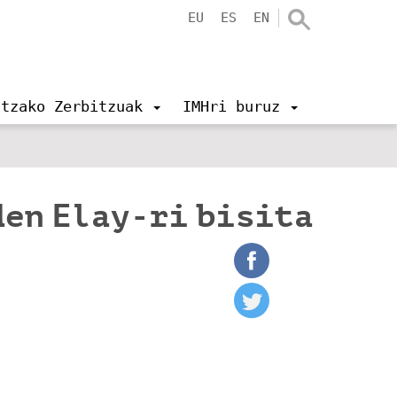
EU
ES
EN
ntzako Zerbitzuak
IMHri buruz
den Elay-ri bisita