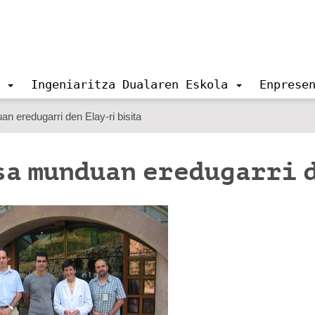
Ingeniaritza Dualaren Eskola
Enprese
 eredugarri den Elay-ri bisita
sa munduan eredugarri 