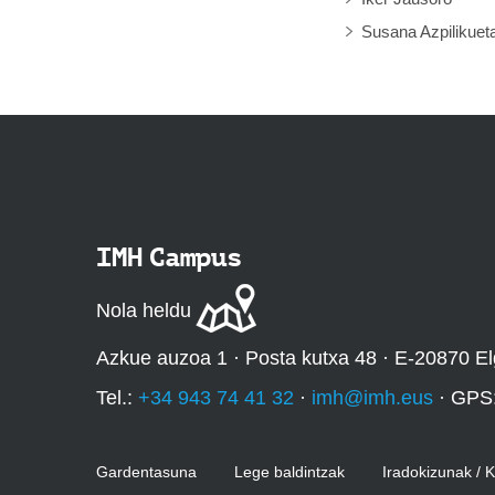
Susana Azpilikuet
IMH Campus
Nola heldu
Azkue auzoa 1 · Posta kutxa 48 · E-20870 El
Tel.:
+34 943 74 41 32
·
imh@imh.eus
· GPS
Gardentasuna
Lege baldintzak
Iradokizunak / 