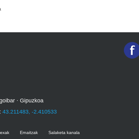
a
goibar · Gipuzkoa
:
43.211483, -2.410533
Kexak
Emaitzak
Salaketa kanala