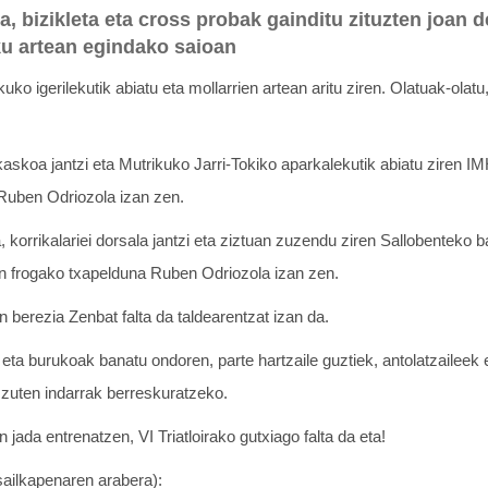
ta, bizikleta eta cross probak gainditu zituzten joan 
ku artean egindako saioan
kuko igerilekutik abiatu eta mollarrien artean aritu ziren. Olatuak-olat
 kaskoa jantzi eta Mutrikuko Jarri-Tokiko aparkalekutik abiatu ziren 
Ruben Odriozola izan zen.
a, korrikalariei dorsala jantzi eta ziztuan zuzendu ziren Sallobenteko 
en frogako txapelduna Ruben Odriozola izan zen.
erezia Zenbat falta da taldearentzat izan da.
eta burukoak banatu ondoren, parte hartzaile guztiek, antolatzaileek 
zuten indarrak berreskuratzeko.
 jada entrenatzen, VI Triatloirako gutxiago falta da eta!
(sailkapenaren arabera):