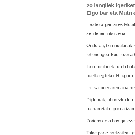
20 langilek igerike
Elgoibar eta Mutri
Hasteko igarilariek Mutri
zen lehen iritsi zena.
Ondoren, txirrindulariak
lehenengoa ikusi zuena 
Txirrindulariek heldu hal
buelta egiteko. Hirugarr
Dorsal onenaren aipamen b
Diplomak, ohorezko lore 
hamarretako goxoa izan 
Zorionak eta has gaitezen
Talde parte-hartzaileak 