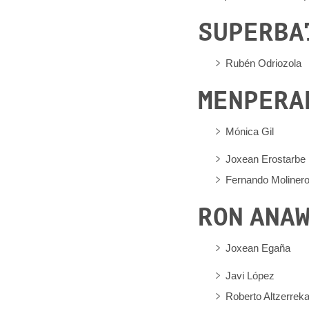
SUPERBA
Rubén Odriozola
MENPERA
Mónica Gil
Joxean Erostarbe
Fernando Moliner
RON ANA
Joxean Egaña
Javi López
Roberto Altzerrek