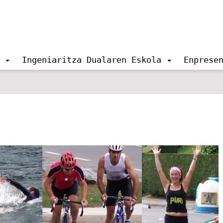
Ingeniaritza Dualaren Eskola
Enprese