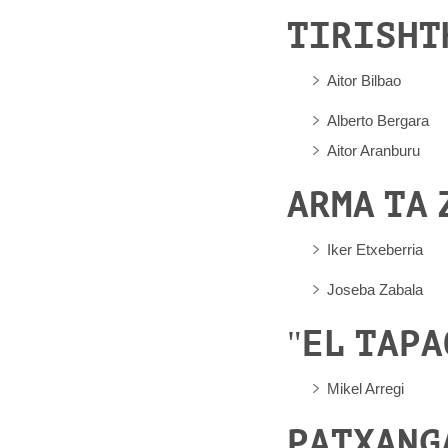
TIRISHT
Aitor Bilbao
Alberto Bergara
Aitor Aranburu
ARMA TA
Iker Etxeberria
Joseba Zabala
"EL TAPA
Mikel Arregi
PATXANG