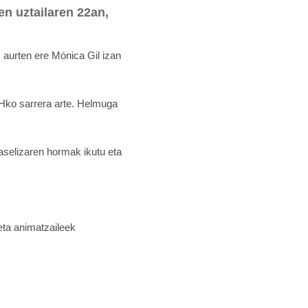
den uztailaren 22an,
u, aurten ere Mónica Gil izan
IMHko sarrera arte. Helmuga
baselizaren hormak ikutu eta
eta animatzaileek