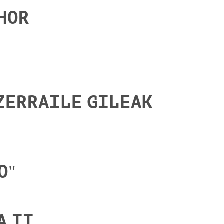
HOR
 ZERRAILE GILEAK
O"
A II