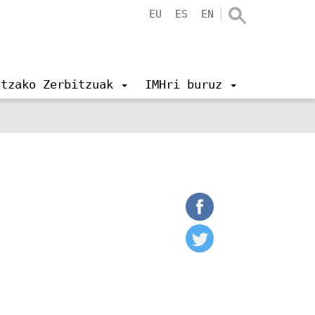
EU
ES
EN
ntzako Zerbitzuak
IMHri buruz