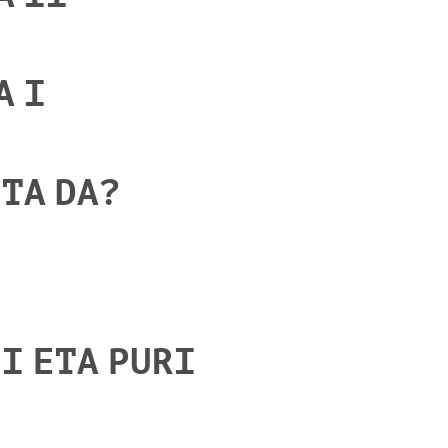
A I
LTA DA?
I ETA PURI