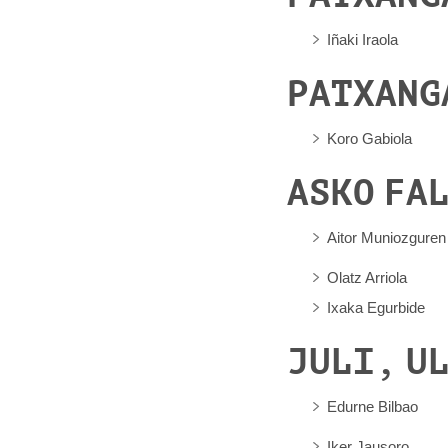
Iñaki Iraola
PATXANG
Koro Gabiola
ASKO FA
Aitor Muniozguren
Olatz Arriola
Ixaka Egurbide
JULI, UL
Edurne Bilbao
Iker Jausoro