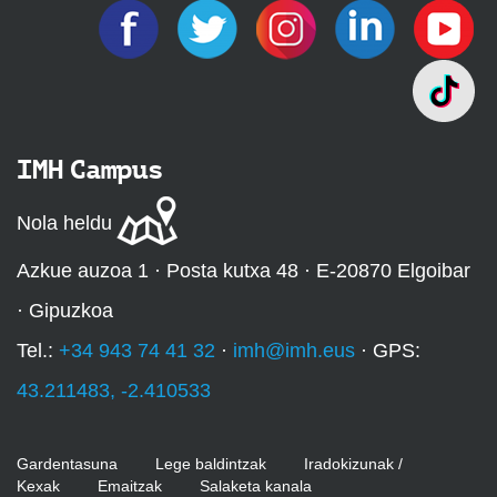
IMH Campus
Nola heldu
Azkue auzoa 1 · Posta kutxa 48 · E-20870 Elgoibar
· Gipuzkoa
Tel.:
+34 943 74 41 32
·
imh@imh.eus
· GPS:
43.211483, -2.410533
Gardentasuna
Lege baldintzak
Iradokizunak /
Kexak
Emaitzak
Salaketa kanala