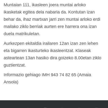
Muntaian 111, ikasleen joera muntai arloko
ikasketak egitea dela nabaria da. Kontutan izan
behar da, ihaz martxan jarri zen muntai arloko erdi
mailako ziklo berriak aurten ere harrera ona izan
duela matrikuletan.
Aurkezpen ekitaldia irailaren 12an izan zen lehen
eta bigarren ikasturteko ikasleentzat. Klaseak
asteartean 13an hasiko dira goizeko 8.00etan ziklo
guztientzat.
Informazio gehiago IMH 943 74 82 65 (Amaia
Ansola)