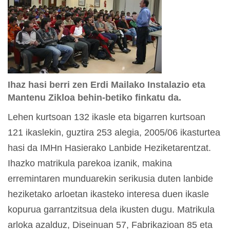
Ihaz hasi berri zen Erdi Mailako Instalazio eta
Mantenu Zikloa behin-betiko finkatu da.
Lehen kurtsoan 132 ikasle eta bigarren kurtsoan
121 ikaslekin, guztira 253 alegia, 2005/06 ikasturtea
hasi da IMHn Hasierako Lanbide Heziketarentzat.
Ihazko matrikula parekoa izanik, makina
erremintaren munduarekin serikusia duten lanbide
heziketako arloetan ikasteko interesa duen ikasle
kopurua garrantzitsua dela ikusten dugu. Matrikula
arloka azalduz, Diseinuan 57, Fabrikazioan 85 eta