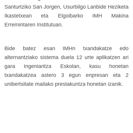
Santurtziko San Jorgen, Usurbilgo Lanbide Heziketa
Ikastetxean eta Elgoibarko IMH Makina
Erremintaren Institutuan.
Bide batez esan IMHn txandakatze edo
alternantziako sistema duela 12 urte aplikatzen ari
gara Ingeniaritza Eskolan, kasu honetan
txandakatzea astero 3 egun enpresan eta 2
unibertsitate mailako prestakuntza honetan izanik.