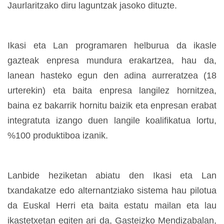
Jaurlaritzako diru laguntzak jasoko dituzte.
Ikasi eta Lan programaren helburua da ikasle
gazteak enpresa mundura erakartzea, hau da,
lanean hasteko egun den adina aurreratzea (18
urterekin) eta baita enpresa langilez hornitzea,
baina ez bakarrik hornitu baizik eta enpresan erabat
integratuta izango duen langile koalifikatua lortu,
%100 produktiboa izanik.
Lanbide heziketan abiatu den Ikasi eta Lan
txandakatze edo alternantziako sistema hau pilotua
da Euskal Herri eta baita estatu mailan eta lau
ikastetxetan egiten ari da, Gasteizko Mendizabalan,