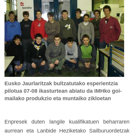
Eusko Jaurlaritzak bultzatutako esperientzia
pilotua 07-08 ikasturtean abiatu da IMHko goi-
mailako produkzio eta muntaiko zikloetan
Enpresek duten langile kualifikatuen beharraren
aurrean eta Lanbide Heziketako Sailburuordetzak