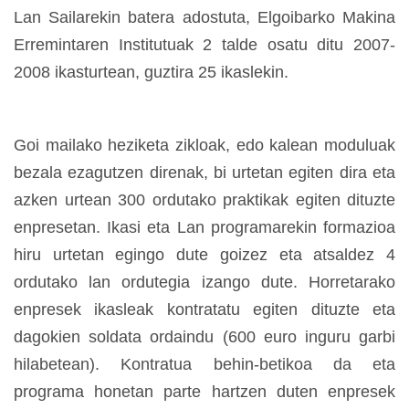
Lan Sailarekin batera adostuta, Elgoibarko Makina
Erremintaren Institutuak 2 talde osatu ditu 2007-
2008 ikasturtean, guztira 25 ikaslekin.
Goi mailako heziketa zikloak, edo kalean moduluak
bezala ezagutzen direnak, bi urtetan egiten dira eta
azken urtean 300 ordutako praktikak egiten dituzte
enpresetan. Ikasi eta Lan programarekin formazioa
hiru urtetan egingo dute goizez eta atsaldez 4
ordutako lan ordutegia izango dute. Horretarako
enpresek ikasleak kontratatu egiten dituzte eta
dagokien soldata ordaindu (600 euro inguru garbi
hilabetean). Kontratua behin-betikoa da eta
programa honetan parte hartzen duten enpresek