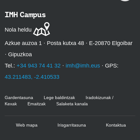
IMH Campus
Nola heldu
Azkue auzoa 1 · Posta kutxa 48 · E-20870 Elgoibar
· Gipuzkoa
Tel.:
+34 943 74 41 32
·
imh@imh.eus
· GPS:
43.211483, -2.410533
Gardentasuna
Lege baldintzak
Iradokizunak /
Kexak
Emaitzak
Salaketa kanala
Web mapa
Irisgarritasuna
Kontaktua