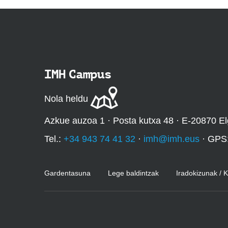
IMH Campus
Nola heldu
Azkue auzoa 1 · Posta kutxa 48 · E-20870 El
Tel.:
+34 943 74 41 32
·
imh@imh.eus
· GPS
Gardentasuna
Lege baldintzak
Iradokizunak / 