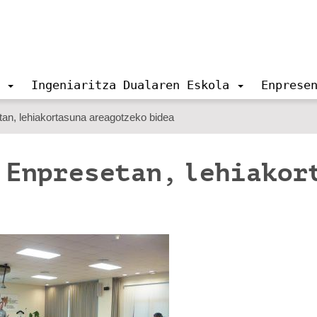
Ingeniaritza Dualaren Eskola
Enprese
an, lehiakortasuna areagotzeko bidea
 Enpresetan, lehiakor