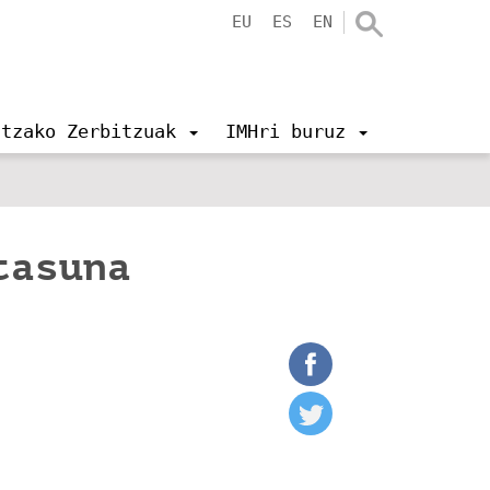
EU
ES
EN
ntzako Zerbitzuak
IMHri buruz
tasuna