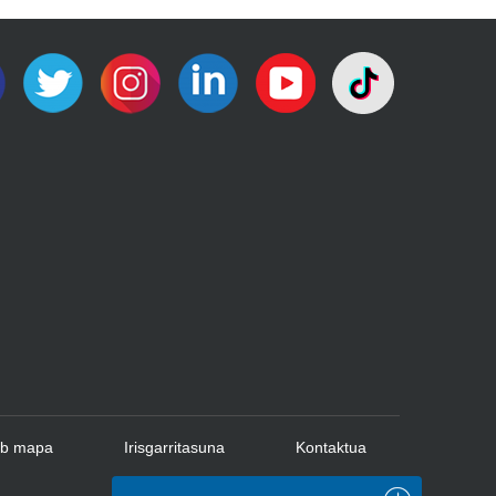
b mapa
Irisgarritasuna
Kontaktua