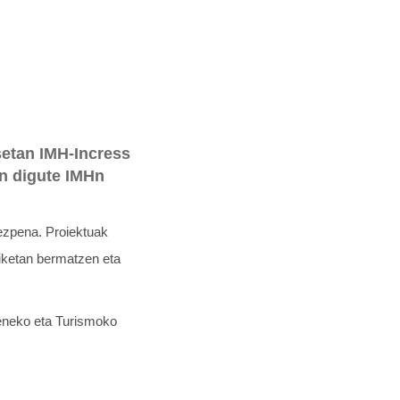
setan IMH-Incress
an digute IMHn
ezpena. Proiektuak
miketan bermatzen eta
eneko eta Turismoko