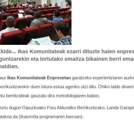
kide... Ikas Komunitateak ezarri dituzte haien enpre
aguntzarekin eta lortutako emaitza bikainen berri em
naldian.
gaur
Ikas Komunitateak Enpresetan
garatzeko esperientziaren aurk
berrikuntzarekin duen lotura estua ageriko utzi ditu. Ohiko talde dina
tu berritzaileak gauzatu dira metodologiaren baitan.
keztu dugun Gipuzkoako Foru Aldundiko Berrikuntzako, Landa Garap
takoa da (Ikasmiña programaren barruan).