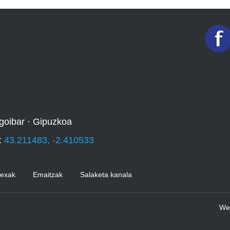
goibar · Gipuzkoa
:
43.211483, -2.410533
Kexak
Emaitzak
Salaketa kanala
We