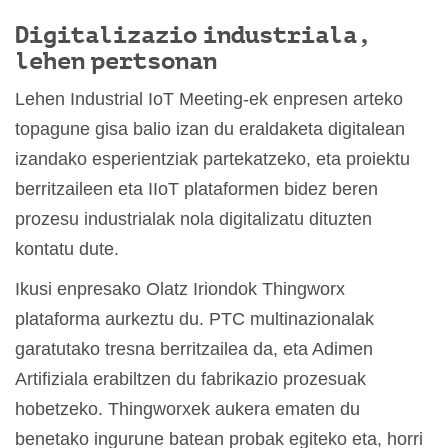
Digitalizazio industriala,
lehen pertsonan
Lehen Industrial IoT Meeting-ek enpresen arteko
topagune gisa balio izan du eraldaketa digitalean
izandako esperientziak partekatzeko, eta proiektu
berritzaileen eta IIoT plataformen bidez beren
prozesu industrialak nola digitalizatu dituzten
kontatu dute.
Ikusi enpresako Olatz Iriondok Thingworx
plataforma aurkeztu du. PTC multinazionalak
garatutako tresna berritzailea da, eta Adimen
Artifiziala erabiltzen du fabrikazio prozesuak
hobetzeko. Thingworxek aukera ematen du
benetako ingurune batean probak egiteko eta, horri