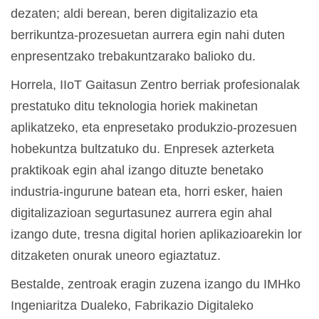
dezaten; aldi berean, beren digitalizazio eta
berrikuntza-prozesuetan aurrera egin nahi duten
enpresentzako trebakuntzarako balioko du.
Horrela, IIoT Gaitasun Zentro berriak profesionalak
prestatuko ditu teknologia horiek makinetan
aplikatzeko, eta enpresetako produkzio-prozesuen
hobekuntza bultzatuko du. Enpresek azterketa
praktikoak egin ahal izango dituzte benetako
industria-ingurune batean eta, horri esker, haien
digitalizazioan segurtasunez aurrera egin ahal
izango dute, tresna digital horien aplikazioarekin lor
ditzaketen onurak uneoro egiaztatuz.
Bestalde, zentroak eragin zuzena izango du IMHko
Ingeniaritza Dualeko, Fabrikazio Digitaleko