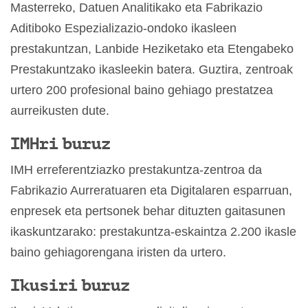
Masterreko, Datuen Analitikako eta Fabrikazio
Aditiboko Espezializazio-ondoko ikasleen
prestakuntzan, Lanbide Heziketako eta Etengabeko
Prestakuntzako ikasleekin batera. Guztira, zentroak
urtero 200 profesional baino gehiago prestatzea
aurreikusten dute.
IMHri buruz
IMH erreferentziazko prestakuntza-zentroa da
Fabrikazio Aurreratuaren eta Digitalaren esparruan,
enpresek eta pertsonek behar dituzten gaitasunen
ikaskuntzarako: prestakuntza-eskaintza 2.200 ikasle
baino gehiagorengana iristen da urtero.
Ikusiri buruz