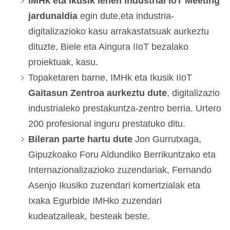
IMHk eta Ikusik
lehen Industrial IoT Meeting
jardunaldia
egin dute,eta industria-
digitalizazioko kasu arrakastatsuak aurkeztu
dituzte, Biele eta Aingura IIoT bezalako
proiektuak, kasu.
Topaketaren barne, IMHk eta Ikusik IIoT
Gaitasun Zentroa aurkeztu dute
, digitalizazio
industrialeko prestakuntza-zentro berria. Urtero
200 profesional inguru prestatuko ditu.
Bileran parte hartu dute
Jon Gurrutxaga,
Gipuzkoako Foru Aldundiko Berrikuntzako eta
Internazionalizazioko zuzendariak, Fernando
Asenjo Ikusiko zuzendari komertzialak eta
Ixaka Egurbide IMHko zuzendari
kudeatzaileak, besteak beste.