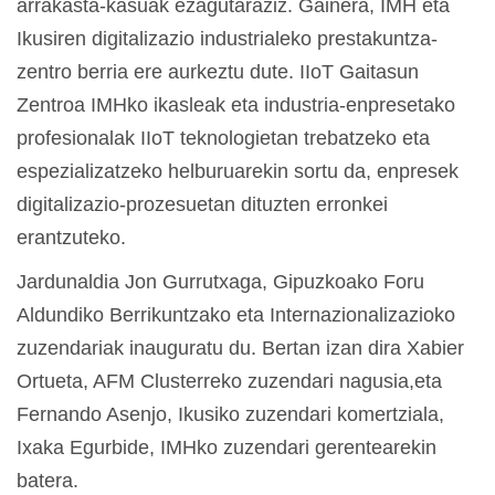
arrakasta-kasuak ezagutaraziz. Gainera, IMH eta
Ikusiren digitalizazio industrialeko prestakuntza-
zentro berria ere aurkeztu dute. IIoT Gaitasun
Zentroa IMHko ikasleak eta industria-enpresetako
profesionalak IIoT teknologietan trebatzeko eta
espezializatzeko helburuarekin sortu da, enpresek
digitalizazio-prozesuetan dituzten erronkei
erantzuteko.
Jardunaldia Jon Gurrutxaga, Gipuzkoako Foru
Aldundiko Berrikuntzako eta Internazionalizazioko
zuzendariak inauguratu du. Bertan izan dira Xabier
Ortueta, AFM Clusterreko zuzendari nagusia,eta
Fernando Asenjo, Ikusiko zuzendari komertziala,
Ixaka Egurbide, IMHko zuzendari gerentearekin
batera.