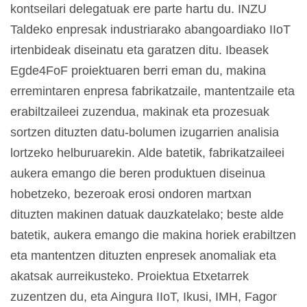
kontseilari delegatuak ere parte hartu du. INZU
Taldeko enpresak industriarako abangoardiako IIoT
irtenbideak diseinatu eta garatzen ditu. Ibeasek
Egde4FoF proiektuaren berri eman du, makina
erremintaren enpresa fabrikatzaile, mantentzaile eta
erabiltzaileei zuzendua, makinak eta prozesuak
sortzen dituzten datu-bolumen izugarrien analisia
lortzeko helburuarekin. Alde batetik, fabrikatzaileei
aukera emango die beren produktuen diseinua
hobetzeko, bezeroak erosi ondoren martxan
dituzten makinen datuak dauzkatelako; beste alde
batetik, aukera emango die makina horiek erabiltzen
eta mantentzen dituzten enpresek anomaliak eta
akatsak aurreikusteko. Proiektua Etxetarrek
zuzentzen du, eta Aingura IIoT, Ikusi, IMH, Fagor