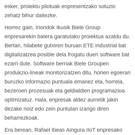
esker, proiektu pilotuak enpresentzako soluzio
zehatz bihur daitezke.
Horrez gain, Iriondok Ikusik Biele Group
enpresarekin batera garatutako proiektua azaldu du.
Bertan, hilabete gutxiren buruan ETE industrial bat
digitalizatzea posible dela frogatu duen software bat
ezarri dute. Software berriak Biele Groupen
produkzio-lineak monitorizatzen ditu, horien egoerari
buruzko informazio puntuala emanez eta, horrela,
bezeroen prozesuak eta geldialdien programazioa
optimizatuz. Hala, enpresak aldez aurretik jakin
dezake noiz edo zein puntutan izango diren
beharrezkoak.
Era berean, Rafael Ibeas Aingura IIoT enpresako