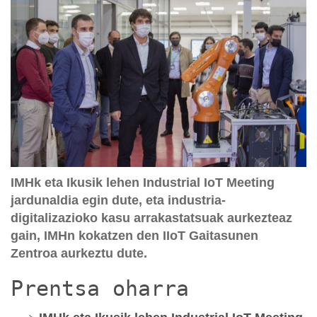
IMHk eta Ikusik lehen Industrial IoT Meeting
jardunaldia egin dute, eta industria-
digitalizazioko kasu arrakastatsuak aurkezteaz
gain, IMHn kokatzen den IIoT Gaitasunen
Zentroa aurkeztu dute.
Prentsa oharra