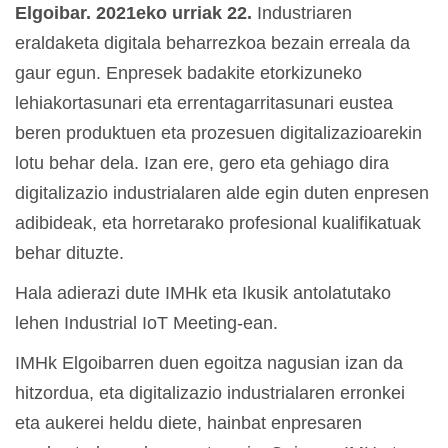
Elgoibar. 2021eko urriak 22.
Industriaren
eraldaketa digitala beharrezkoa bezain erreala da
gaur egun. Enpresek badakite etorkizuneko
lehiakortasunari eta errentagarritasunari eustea
beren produktuen eta prozesuen digitalizazioarekin
lotu behar dela. Izan ere, gero eta gehiago dira
digitalizazio industrialaren alde egin duten enpresen
adibideak, eta horretarako profesional kualifikatuak
behar dituzte.
Hala adierazi dute IMHk eta Ikusik antolatutako
lehen Industrial IoT Meeting-ean.
IMHk Elgoibarren duen egoitza nagusian izan da
hitzordua, eta digitalizazio industrialaren erronkei
eta aukerei heldu diete, hainbat enpresaren