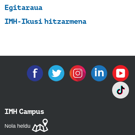
Egitaraua
IMH-Ikusi hitzarmena
IMH Campus
Nola heldu