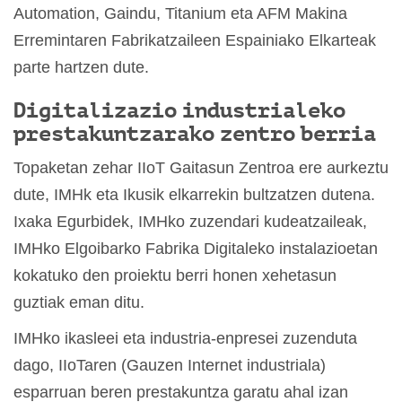
Automation, Gaindu, Titanium eta AFM Makina
Erremintaren Fabrikatzaileen Espainiako Elkarteak
parte hartzen dute.
Digitalizazio industrialeko
prestakuntzarako zentro berria
Topaketan zehar IIoT Gaitasun Zentroa ere aurkeztu
dute, IMHk eta Ikusik elkarrekin bultzatzen dutena.
Ixaka Egurbidek, IMHko zuzendari kudeatzaileak,
IMHko Elgoibarko Fabrika Digitaleko instalazioetan
kokatuko den proiektu berri honen xehetasun
guztiak eman ditu.
IMHko ikasleei eta industria-enpresei zuzenduta
dago, IIoTaren (Gauzen Internet industriala)
esparruan beren prestakuntza garatu ahal izan