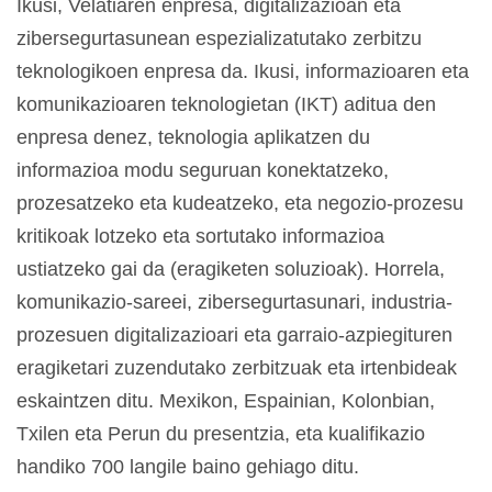
Ikusi, Velatiaren enpresa, digitalizazioan eta
zibersegurtasunean espezializatutako zerbitzu
teknologikoen enpresa da. Ikusi, informazioaren eta
komunikazioaren teknologietan (IKT) aditua den
enpresa denez, teknologia aplikatzen du
informazioa modu seguruan konektatzeko,
prozesatzeko eta kudeatzeko, eta negozio-prozesu
kritikoak lotzeko eta sortutako informazioa
ustiatzeko gai da (eragiketen soluzioak). Horrela,
komunikazio-sareei, zibersegurtasunari, industria-
prozesuen digitalizazioari eta garraio-azpiegituren
eragiketari zuzendutako zerbitzuak eta irtenbideak
eskaintzen ditu. Mexikon, Espainian, Kolonbian,
Txilen eta Perun du presentzia, eta kualifikazio
handiko 700 langile baino gehiago ditu.