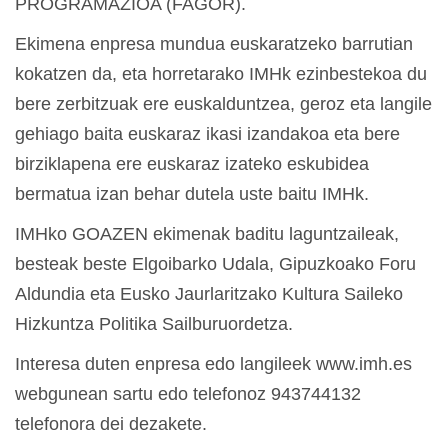
PROGRAMAZIOA (FAGOR).
Ekimena enpresa mundua euskaratzeko barrutian
kokatzen da, eta horretarako IMHk ezinbestekoa du
bere zerbitzuak ere euskalduntzea, geroz eta langile
gehiago baita euskaraz ikasi izandakoa eta bere
birziklapena ere euskaraz izateko eskubidea
bermatua izan behar dutela uste baitu IMHk.
IMHko GOAZEN ekimenak baditu laguntzaileak,
besteak beste Elgoibarko Udala, Gipuzkoako Foru
Aldundia eta Eusko Jaurlaritzako Kultura Saileko
Hizkuntza Politika Sailburuordetza.
Interesa duten enpresa edo langileek www.imh.es
webgunean sartu edo telefonoz 943744132
telefonora dei dezakete.