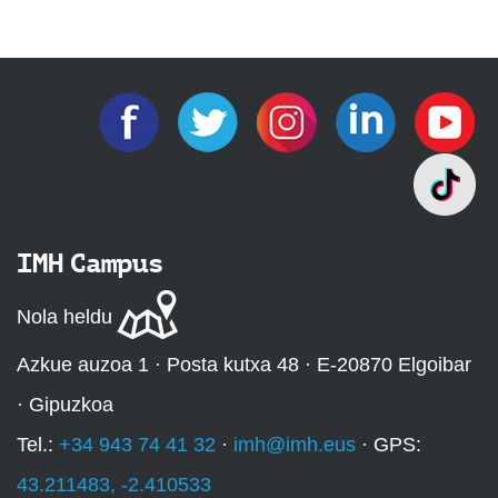
IMH Campus
Nola heldu
Azkue auzoa 1 · Posta kutxa 48 · E-20870 Elgoibar
· Gipuzkoa
Tel.:
+34 943 74 41 32
·
imh@imh.eus
· GPS:
43.211483, -2.410533