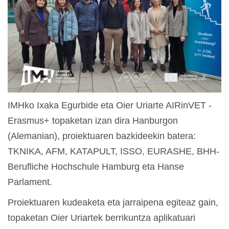
IMHko Ixaka Egurbide eta Oier Uriarte AIRinVET -
Erasmus+ topaketan izan dira Hanburgon
(Alemanian), proiektuaren bazkideekin batera:
TKNIKA, AFM, KATAPULT, ISSO, EURASHE, BHH-
Berufliche Hochschule Hamburg eta Hanse
Parlament.
Proiektuaren kudeaketa eta jarraipena egiteaz gain,
topaketan Oier Uriartek berrikuntza aplikatuari