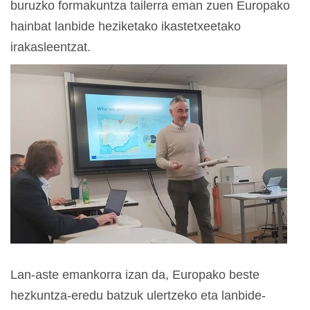
buruzko formakuntza tailerra eman zuen Europako
hainbat lanbide heziketako ikastetxeetako
irakasleentzat.
Lan-aste emankorra izan da, Europako beste
hezkuntza-eredu batzuk ulertzeko eta lanbide-