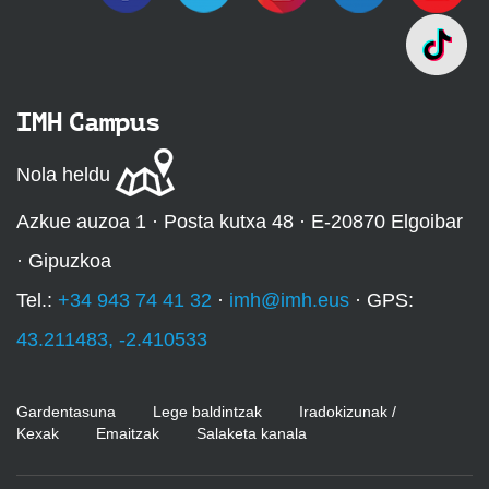
IMH Campus
Nola heldu
Azkue auzoa 1 · Posta kutxa 48 · E-20870 Elgoibar
· Gipuzkoa
Tel.:
+34 943 74 41 32
·
imh@imh.eus
· GPS:
43.211483, -2.410533
Gardentasuna
Lege baldintzak
Iradokizunak /
Kexak
Emaitzak
Salaketa kanala