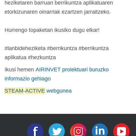
heziketaren barruan berrikuntza aplikatuaren
etorkizunaren oinarriak ezartzen jarraitzeko.
Hurrengo topaketan ikusiko dugu elkar!
#lanbideheziketa #berrikuntza #berrikuntza
aplikatua #hezkuntza
Ikusi hemen
AIRINVET proiektuari buruzko
informazio gehiago
STEAM
-
ACTIVE
webgunea