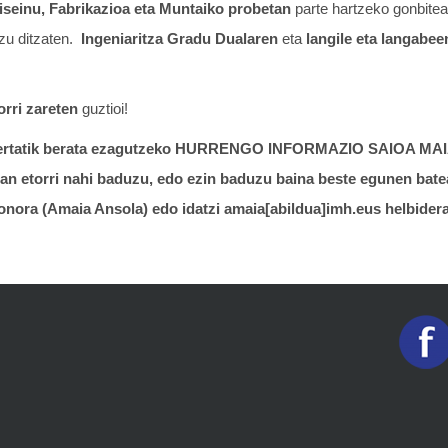
seinu, Fabrikazioa eta Muntaiko probetan
parte hartzeko gonbitea 
zu ditzaten.
Ingeniaritza Gradu Dualaren
eta
langile eta langabe
orri zareten
guztioi!
bertatik berata ezagutzeko HURRENGO INFORMAZIO SAIOA MA
an etorri nahi baduzu, edo ezin baduzu baina beste egunen batea
fonora (Amaia Ansola) edo idatzi amaia[abildua]imh.eus helbidera