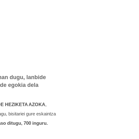
man dugu, lanbide
ide egokia dela
DE HEZIKETA AZOKA
,
 bisitariei gure eskaintza
jaso ditugu, 700 inguru.