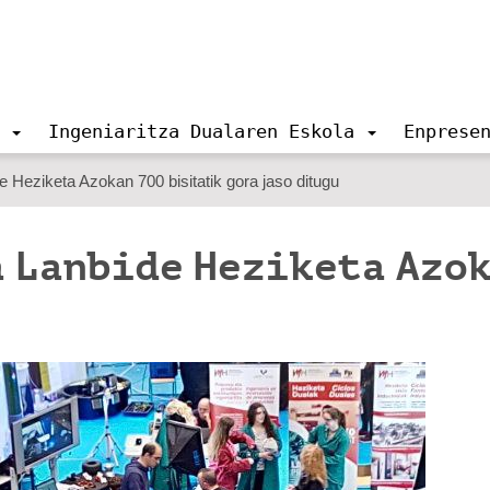
Ingeniaritza Dualaren Eskola
Enprese
Heziketa Azokan 700 bisitatik gora jaso ditugu
a Lanbide Heziketa Azo