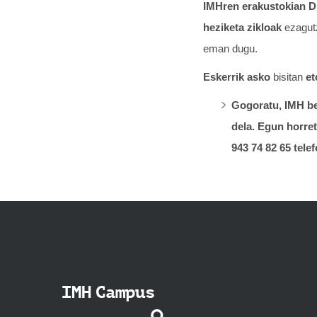
IMHren erakustokian Di
heziketa zikloak
ezagut
eman dugu.
Eskerrik asko
bisitan
et
Gogoratu, IMH 
dela. Egun horret
943 74 82 65 tele
IMH Campus