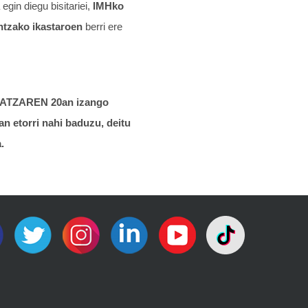
egin diegu bisitariei,
IMHko
entzako ikastaroen
berri ere
IATZAREN 20an izango
n etorri nahi baduzu, deitu
.