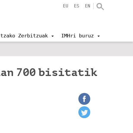
EU
ES
EN
ntzako Zerbitzuak
IMHri buruz
kan 700 bisitatik