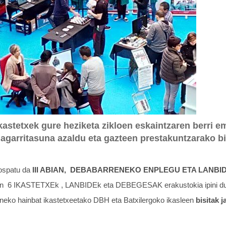
astetxek gure heziketa zikloen eskaintzaren berri e
agarritasuna azaldu eta gazteen prestakuntzarako b
ospatu da
III ABIAN, DEBABARRENEKO ENPLEGU ETA LANBI
an 6 IKASTETXEk , LANBIDEk eta DEBEGESAK erakustokia ipini dugu,
eneko hainbat ikastetxeetako DBH eta Batxilergoko ikasleen
bisitak 