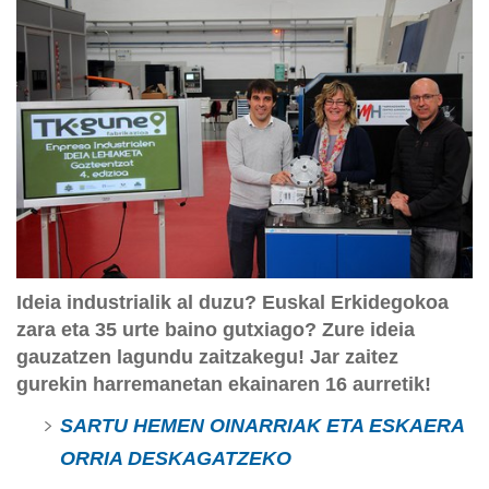
Ideia industrialik al duzu? Euskal Erkidegokoa
zara eta 35 urte baino gutxiago? Zure ideia
gauzatzen lagundu zaitzakegu! Jar zaitez
gurekin harremanetan ekainaren 16 aurretik!
SARTU HEMEN OINARRIAK ETA ESKAERA
ORRIA DESKAGATZEKO