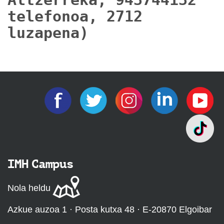
telefonoa, 2712
luzapena)
IMH Campus
Nola heldu
Azkue auzoa 1 · Posta kutxa 48 · E-20870 Elgoibar