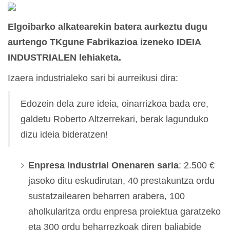
Elgoibarko alkatearekin batera
aurkeztu dugu
aurtengo TKgune Fabrikazioa izeneko IDEIA
INDUSTRIALEN lehiaketa.
Izaera industrialeko sari bi aurreikusi dira:
Edozein dela zure ideia, oinarrizkoa bada ere,
galdetu Roberto Altzerrekari, berak lagunduko
dizu ideia bideratzen!
Enpresa Industrial Onenaren saria
: 2.500 €
jasoko ditu eskudirutan, 40 prestakuntza ordu
sustatzailearen beharren arabera, 100
aholkularitza ordu enpresa proiektua garatzeko
eta 300 ordu beharrezkoak diren baliabide