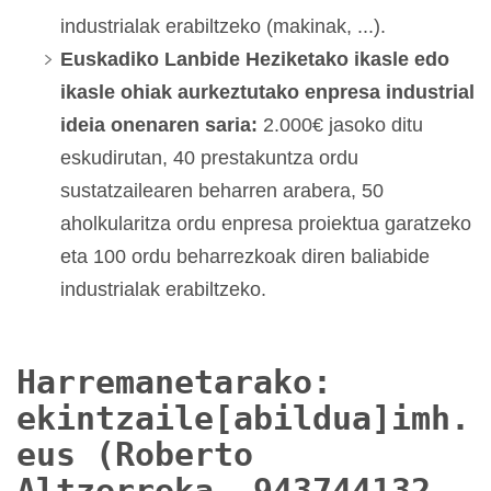
industrialak erabiltzeko (makinak, ...).
Euskadiko Lanbide Heziketako ikasle edo
ikasle ohiak aurkeztutako enpresa industrial
ideia onenaren saria:
2.000€ jasoko ditu
eskudirutan, 40 prestakuntza ordu
sustatzailearen beharren arabera, 50
aholkularitza ordu enpresa proiektua garatzeko
eta 100 ordu beharrezkoak diren baliabide
industrialak erabiltzeko.
Harremanetarako:
ekintzaile[abildua]imh.
eus (Roberto
Altzerreka, 943744132