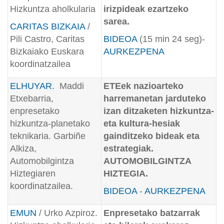
Hizkuntza aholkularia
irizpideak ezartzeko
sarea.
CARITAS BIZKAIA
/
Pili Castro, Caritas
BIDEOA
(15 min 24 seg)-
Bizkaiako Euskara
AURKEZPENA
koordinatzailea
ELHUYAR
. Maddi
ETEek nazioarteko
Etxebarria,
harremanetan jarduteko
enpresetako
izan ditzaketen hizkuntza-
hizkuntza-planetako
eta kultura-hesiak
teknikaria. Garbiñe
gainditzeko bideak eta
Alkiza,
estrategiak.
Automobilgintza
AUTOMOBILGINTZA
Hiztegiaren
HIZTEGIA.
koordinatzailea.
BIDEOA
-
AURKEZPENA
EMUN
/ Urko Azpiroz.
Enpresetako batzarrak