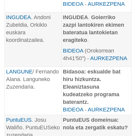
BIDEOA
-
AURKEZPENA
INGUDEA
. Andoni
INGUDEA
.
Goierriko
Zubeldia, Orkiklo
zazpi lantokiren ekimen
euskara
bateratua lantokietan
koordinatzailea.
eragiteko
.
BIDEOA
(Orokorrean
4h41'50'')
-
AURKEZPENA
LANGUNE
/ Fernando
Bidasoa: eskualde bat
Alana. Languneko
hiru hizkuntza.
Zuzendaria.
Eleaniztasuna
kudeatzeko programa
baterantz.
BIDEOA
-
AURKEZPENA
PuntuEUS
. Josu
PuntuEUS domeinua:
Waliño. PuntuEUSeko
nola eta zergatik eskatu?
zuzendaria.