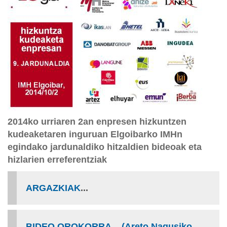
2014ko urriaren 2an enpresen hizkuntzen
kudeaketaren inguruan Elgoibarko IMHn
egindako jardunaldiko hitzaldien bideoak eta
hizlarien erreferentziak
ARGAZKIAK
...
BIDEO OROKORRA... (Areto Nagusiko