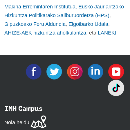
Makina Erremintaren Institutua,
Eusko Jaurlaritzako
Hizkuntza Politikarako Sailburuordetza (HPS)
,
Gipuzkoako Foru Aldundia
,
Elgoibarko Udala
,
AHIZE-AEK hizkuntza aholkularitza
, eta
LANEKI
IMH Campus
Nola heldu