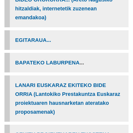
hitzaldiak, internetetik zuzenean
emandakoa)
EGITARAUA...
BAPATEKO LABURPENA
...
LANARI EUSKARAZ EKITEKO BIDE
ORRIA (Lantokiko Prestakuntza Euskaraz
proiektuaren hausnarketan ateratako
proposamenak)