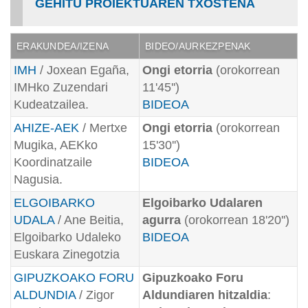
GEHITU PROIEKTUAREN TXOSTENA
ERAKUNDEA/IZENA
BIDEO/AURKEZPENAK
IMH
/ Joxean Egaña,
Ongi etorria
(orokorrean
IMHko Zuzendari
11'45'')
Kudeatzailea.
BIDEOA
AHIZE-AEK
/ Mertxe
Ongi etorria
(orokorrean
Mugika, AEKko
15'30'')
Koordinatzaile
BIDEOA
Nagusia.
ELGOIBARKO
Elgoibarko Udalaren
UDALA
/ Ane Beitia,
agurra
(orokorrean 18'20'')
Elgoibarko Udaleko
BIDEOA
Euskara Zinegotzia
GIPUZKOAKO FORU
Gipuzkoako Foru
ALDUNDIA
/ Zigor
Aldundiaren hitzaldia
: