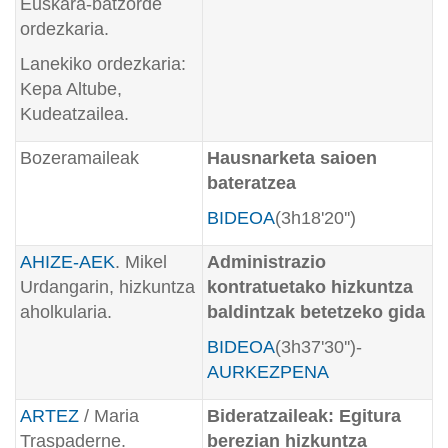
Euskara-batzorde
ordezkaria.
Lanekiko ordezkaria:
Kepa Altube,
Kudeatzailea.
Bozeramaileak
Hausnarketa saioen
bateratzea
BIDEOA
(3h18'20'')
AHIZE-AEK
. Mikel
Administrazio
Urdangarin, hizkuntza
kontratuetako hizkuntza
aholkularia.
baldintzak betetzeko gida
BIDEOA
(3h37'30'')-
AURKEZPENA
ARTEZ
/ Maria
Bideratzaileak: Egitura
Traspaderne.
berezian hizkuntza