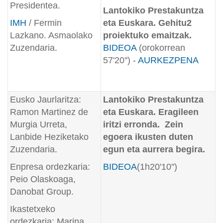
Presidentea.
Lantokiko Prestakuntza
IMH
/ Fermin
eta Euskara
. Gehitu2
Lazkano. Asmaolako
proiektuko emaitzak.
Zuzendaria.
BIDEOA
(orokorrean
57'20'') -
AURKEZPENA
Eusko Jaurlaritza:
Lantokiko Prestakuntza
Ramon Martinez de
eta Euskara. Eragileen
Murgia Urreta,
iritzi erronda. Zein
Lanbide Heziketako
egoera ikusten duten
Zuzendaria.
egun eta aurrera begira.
Enpresa ordezkaria:
BIDEOA
(1h20'10'')
Peio Olaskoaga,
Danobat Group.
Ikastetxeko
ordezkaria: Marina