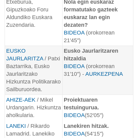
Etxeburua,
Nola egin euskaraz
Gipuzkoako Foru
formatutako gazteek
Aldundiko Euskara
euskaraz lan egin
Zuzendaria.
dezaten?
BIDEOA
(orokorrean
21'45'')
EUSKO
Eusko Jaurlaritzaren
JAURLARITZA
/ Patxi
hitzaldia
Baztarrika, Eusko
BIDEOA
(orokorrean
Jaurlaritzako
31'10'') -
AURKEZPENA
Hizkuntza Politikarako
Sailburuordea.
AHIZE-AEK
/ Mikel
Proiektuaren
Urdangarin. Hizkuntza
testuingurua.
aholkularia.
BIDEOA
(52'05'')
LANEKI
/ Rikardo
Lanekiren hitzak.
Lamadrid. Lanekiko
BIDEOA
(54'15'')