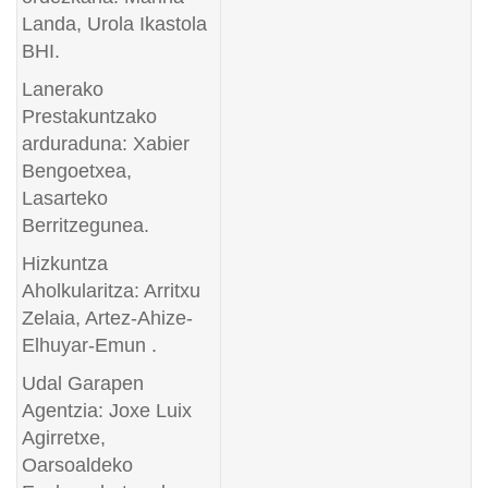
Landa, Urola Ikastola
BHI.
Lanerako
Prestakuntzako
arduraduna: Xabier
Bengoetxea,
Lasarteko
Berritzegunea.
Hizkuntza
Aholkularitza: Arritxu
Zelaia, Artez-Ahize-
Elhuyar-Emun .
Udal Garapen
Agentzia: Joxe Luix
Agirretxe,
Oarsoaldeko