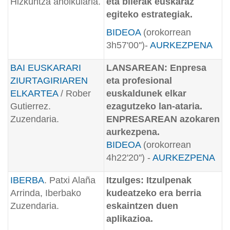
Hizkuntza aholkularia.
eta bilerak euskaraz
egiteko estrategiak.
BIDEOA
(orokorrean
3h57'00'')
-
AURKEZPENA
BAI EUSKARARI
LANSAREAN: Enpresa
ZIURTAGIRIAREN
eta profesional
ELKARTEA
/ Rober
euskaldunek elkar
Gutierrez.
ezagutzeko lan-ataria.
Zuzendaria.
ENPRESAREAN azokaren
aurkezpena.
BIDEOA
(orokorrean
4h22'20'') -
AURKEZPENA
IBERBA
. Patxi Alaña
Itzulges: Itzulpenak
Arrinda, Iberbako
kudeatzeko era berria
Zuzendaria.
eskaintzen duen
aplikazioa.