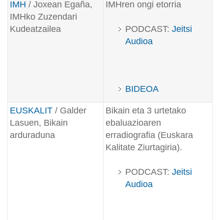
IMH
/ Joxean Egaña,
IMHren ongi etorria
IMHko Zuzendari
Kudeatzailea
PODCAST:
Jeitsi
Audioa
BIDEOA
EUSKALIT
/ Galder
Bikain eta 3 urtetako
Lasuen, Bikain
ebaluazioaren
arduraduna
erradiografia (Euskara
Kalitate Ziurtagiria).
PODCAST:
Jeitsi
Audioa