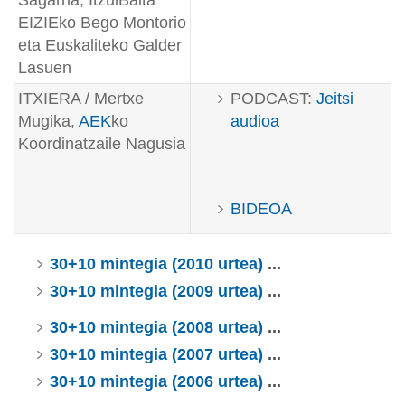
Sagarna, ItzulBaita
EIZIEko Bego Montorio
eta Euskaliteko Galder
Lasuen
ITXIERA / Mertxe
PODCAST:
Jeitsi
Mugika,
AEK
ko
audioa
Koordinatzaile Nagusia
BIDEOA
30+10 mintegia (2010 urtea)
...
30+10 mintegia (2009 urtea)
...
30+10 mintegia (2008 urtea)
...
30+10 mintegia (2007 urtea)
...
30+10 mintegia (2006 urtea)
...