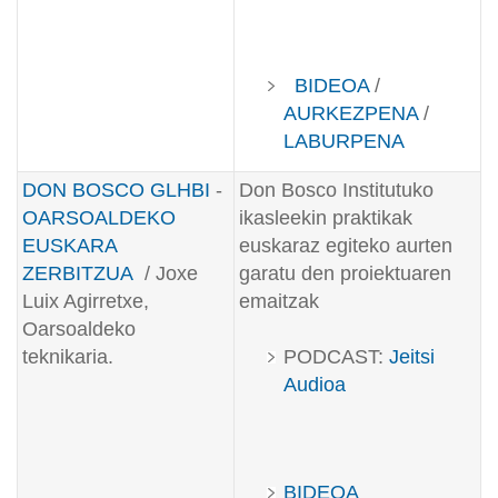
BIDEOA
/
AURKEZPENA
/
LABURPENA
DON BOSCO GLHBI
-
Don Bosco Institutuko
OARSOALDEKO
ikasleekin praktikak
EUSKARA
euskaraz egiteko aurten
ZERBITZUA
/ Joxe
garatu den proiektuaren
Luix Agirretxe,
emaitzak
Oarsoaldeko
teknikaria.
PODCAST:
Jeitsi
Audioa
BIDEOA