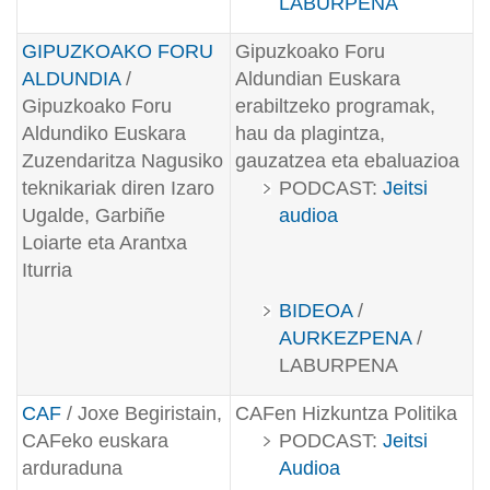
LABURPENA
GIPUZKOAKO FORU
Gipuzkoako Foru
ALDUNDIA
/
Aldundian Euskara
Gipuzkoako Foru
erabiltzeko programak,
Aldundiko Euskara
hau da plagintza,
Zuzendaritza Nagusiko
gauzatzea eta ebaluazioa
teknikariak diren Izaro
PODCAST:
Jeitsi
Ugalde, Garbiñe
audioa
Loiarte eta Arantxa
Iturria
BIDEOA
/
AURKEZPENA
/
LABURPENA
CAF
/ Joxe Begiristain,
CAFen Hizkuntza Politika
CAFeko euskara
PODCAST:
Jeitsi
arduraduna
Audioa