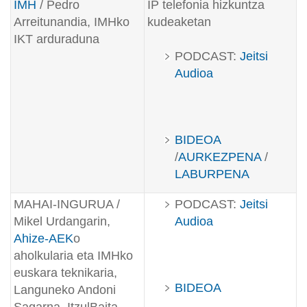
IMH
/ Pedro
IP telefonia hizkuntza
Arreitunandia, IMHko
kudeaketan
IKT arduraduna
PODCAST:
Jeitsi
Audioa
BIDEOA
/
AURKEZPENA
/
LABURPENA
MAHAI-INGURUA /
PODCAST:
Jeitsi
Mikel Urdangarin,
Audioa
Ahize-AEK
o
aholkularia eta IMHko
euskara teknikaria,
BIDEOA
Languneko Andoni