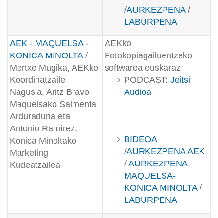
/
AURKEZPENA
/
LABURPENA
AEK
-
MAQUELSA
-
AEKko
KONICA MINOLTA
/
Fotokopiagailuentzako
Mertxe Mugika, AEKko
softwarea euskaraz
Koordinatzaile
PODCAST:
Jeitsi
Nagusia, Aritz Bravo
Audioa
Maquelsako Salmenta
Arduraduna eta
Antonio Ramírez,
BIDEOA
Konica Minoltako
/
AURKEZPENA AEK
Marketing
/
AURKEZPENA
Kudeatzailea
MAQUELSA-
KONICA MINOLTA
/
LABURPENA