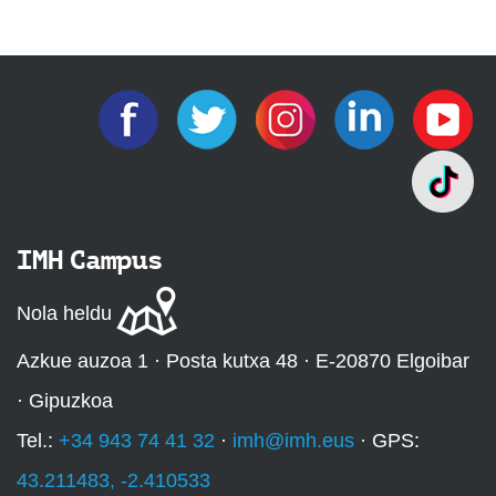
IMH Campus
Nola heldu
Azkue auzoa 1 · Posta kutxa 48 · E-20870 Elgoibar
· Gipuzkoa
Tel.:
+34 943 74 41 32
·
imh@imh.eus
· GPS:
43.211483, -2.410533