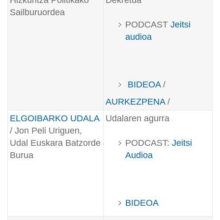
Hizkuntza Politikako
Dekretua
Sailburuordea
PODCAST
Jeitsi
audioa
BIDEOA
/
AURKEZPENA
/
ELGOIBARKO UDALA
Udalaren agurra
/ Jon Peli Uriguen,
Udal Euskara Batzorde
PODCAST:
Jeitsi
Burua
Audioa
BIDEOA