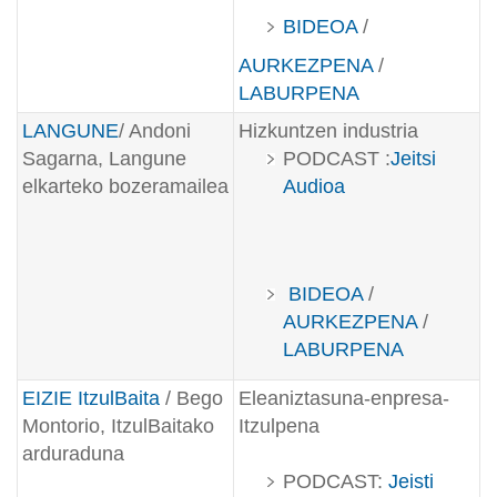
BIDEOA
/
AURKEZPENA
/
LABURPENA
LANGUNE
/ Andoni
Hizkuntzen industria
Sagarna, Langune
PODCAST :
Jeitsi
elkarteko bozeramailea
Audioa
BIDEOA
/
AURKEZPENA
/
LABURPENA
EIZIE ItzulBaita
/ Bego
Eleaniztasuna-enpresa-
Montorio, ItzulBaitako
Itzulpena
arduraduna
PODCAST:
Jeisti