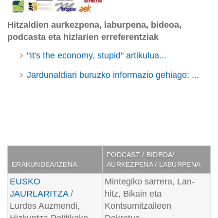
Hitzaldien aurkezpena, laburpena, bideoa,
podcasta eta hizlarien erreferentziak
"It's the economy, stupid" artikulua...
Jardunaldiari buruzko informazio gehiago
: ...
PODCAST / BIDEOA/
ERAKUNDEA/IZENA
AURKEZPENA / LABURPENA
EUSKO
Mintegiko sarrera, Lan-
JAURLARITZA
/
hitz, Bikain eta
Lurdes Auzmendi,
Kontsumitzaileen