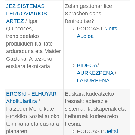
JEZ SISTEMAS
Zelan gestionar fice
FERROVIARIOS
-
Sprachen dans
ARTEZ
/ Igor
l'entreprise?
Quincoces,
PODCAST :
Jeitsi
trenbideetako
Audioa
produktuen Kalitate
arduraduna eta Maider
Gaztaka, Artez-eko
BIDEOA
/
euskara teknikaria
AURKEZPENA
/
LABURPENA
EROSKI
-
ELHUYAR
Euskara kudeatzeko
Aholkularitza
/
tresnak: adierazle-
Iratzeder Mendikute
sistema, ikuskapenak eta
Eroskiko Sozial arloko
helburuak kudeatzeko
teknikaria eta euskara
tresna
.
planaren
PODCAST:
Jeitsi