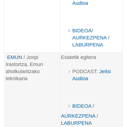
Audioa
BIDEOA
/
AURKEZPENA
/
LABURPENA
EMUN
/ Joxpi
Esatetik egitera
Irastortza, Emun
aholkularitzako
PODCAST:
Jeitsi
teknikaria
Audioa
BIDEOA
/
AURKEZPENA
/
LABURPENA