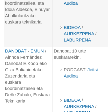
koordinatzailea, eta
Audioa
Idoia Aldekoa, Elhuyar
Aholkularitzako
euskara teknikaria
BIDEOA
/
AURKEZPENA
/
LABURPENA
DANOBAT
-
EMUN
/
Danobat 10 urte
Ainhoa Fernández
euskararekin.
Danobat E.Koop-eko
Giza Baliabidetako
PODCAST:
Jeitsi
Zuzendaria eta
Audioa
euskara
koordinatzailea eta
Deñe Zabalo, Euskara
BIDEOA
/
Teknikaria
AURKEZPENA
/