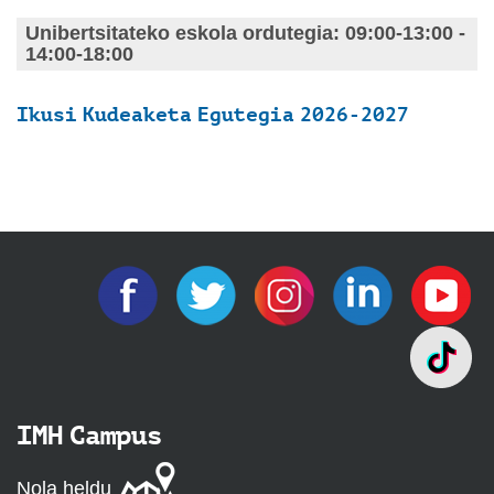
Unibertsitateko eskola ordutegia: 09:00-13:00 -
14:00-18:00
Ikusi
Kudeaketa Egutegia 2026-2027
IMH Campus
Nola heldu