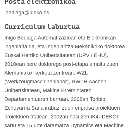
Posta elektronikoa
ibediaga@ideko.es
Curriculum laburtua
Iñigo Bediaga Automatizazioan eta Elektronikan
ingeniaria da, eta Ingeniaritza Mekanikoko doktorea
Euskal Herriko Unibertsitatean (UPV / EHU).
2010ean bere doktorego post-etapa amaitu zuen
Alemaniako ikerketa zentroan, WZL
(Werkzeugmaschinenlabor), RWTH Aachen
Unibertsitatean, Makina Erremintaren
Departamentuaren barruan.
2008an Toribio
Echevarría Saria irabazi zuen enpresa proiektuen
proiektuen atalean.
2002an hasi zen IK4-IDEKOn
sartu eta 15 urte daramatza Dynamics eta Machine