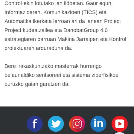
Control-ekin lotutako lan ildoetan.
Gaur egun,
Informazioaren, Komunikazioen (TICS) eta
Automatika ikerketa lerroan ari da lanean Project
Project kudeatzailea eta DanobatGroup 4.0
estrategiaren barruan Makina Jarraipen eta Kontrol
proiektuaren arduraduna da.
Bere irakaskuntzako masterrak hurrengo
belaunaldiko sentsoreei eta sistema ziberfisikoei
buruzko gaian garatzen da.