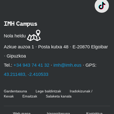
IMH Campus
Nola heldu
Azkue auzoa 1 · Posta kutxa 48 · E-20870 Elgoibar
· Gipuzkoa
Tel.:
+34 943 74 41 32
·
imh@imh.eus
· GPS:
43.211483, -2.410533
Gardentasuna
Lege baldintzak
Iradokizunak /
Kexak
Emaitzak
Salaketa kanala
Web mapa
Irisgarritasuna
Kontaktua