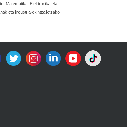
tu: Matematika, Elektronika eta
ak eta industria-ekintzailetzako