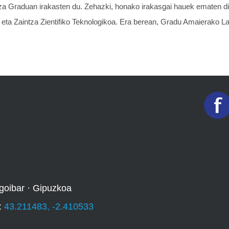
tza Graduan irakasten du. Zehazki, honako irakasgai hauek ematen di
ta Zaintza Zientifiko Teknologikoa. Era berean, Gradu Amaierako Lan
goibar · Gipuzkoa
:
43.211483, -2.410533