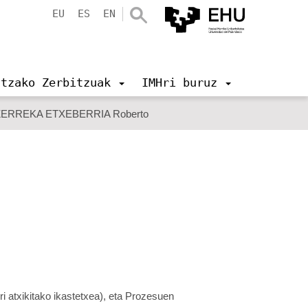
EU
ES
EN
ntzako Zerbitzuak
IMHri buruz
ZERREKA ETXEBERRIA Roberto
i atxikitako ikastetxea), eta Prozesuen