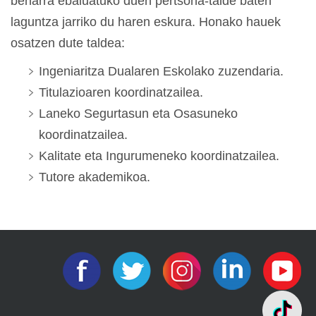
beharra ebaluatuko duen pertsona-talde baten
laguntza jarriko du haren eskura. Honako hauek
osatzen dute taldea:
Ingeniaritza Dualaren Eskolako zuzendaria.
Titulazioaren koordinatzailea.
Laneko Segurtasun eta Osasuneko
koordinatzailea.
Kalitate eta Ingurumeneko koordinatzailea.
Tutore akademikoa.