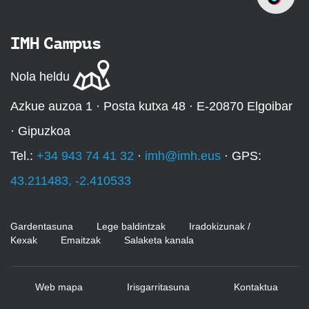
IMH Campus
Nola heldu
Azkue auzoa 1 · Posta kutxa 48 · E-20870 Elgoibar
· Gipuzkoa
Tel.:
+34 943 74 41 32
·
imh@imh.eus
· GPS:
43.211483, -2.410533
Gardentasuna
Lege baldintzak
Iradokizunak /
Kexak
Emaitzak
Salaketa kanala
Web mapa
Irisgarritasuna
Kontaktua