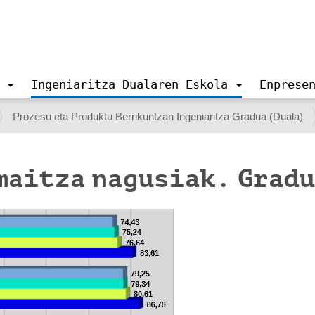
Ingeniaritza Dualaren Eskola
Enprese
Prozesu eta Produktu Berrikuntzan Ingeniaritza Gradua (Duala)
maitza nagusiak. Grad