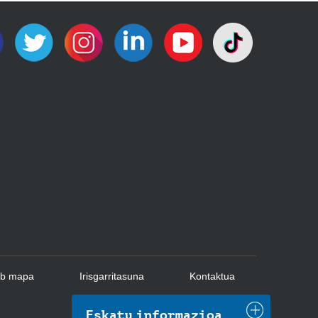
b mapa
Irisgarritasuna
Kontaktua
Eskatu informazioa