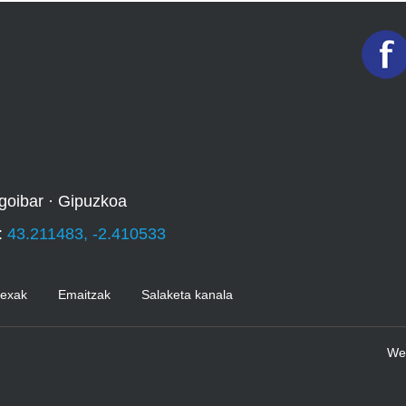
goibar · Gipuzkoa
:
43.211483, -2.410533
Kexak
Emaitzak
Salaketa kanala
We