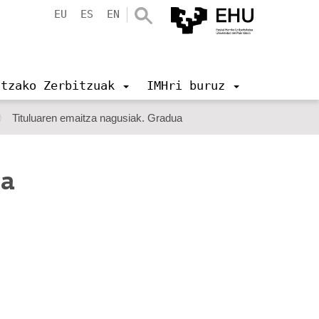
EU
ES
EN
ntzako Zerbitzuak
IMHri buruz
Tituluaren emaitza nagusiak. Gradua
ua