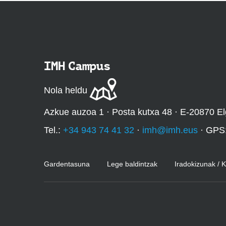
IMH Campus
Nola heldu
Azkue auzoa 1 · Posta kutxa 48 · E-20870 El
Tel.:
+34 943 74 41 32
·
imh@imh.eus
· GPS
Gardentasuna
Lege baldintzak
Iradokizunak / 