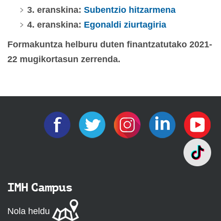
3. eranskina:
Subentzio hitzarmena
4. eranskina:
Egonaldi ziurtagiria
Formakuntza helburu duten finantzatutako 2021-
22 mugikortasun zerrenda.
IMH Campus
Nola heldu