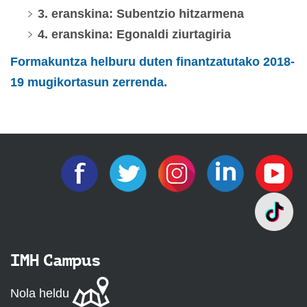
3. eranskina: Subentzio hitzarmena
4. eranskina: Egonaldi ziurtagiria
Formakuntza helburu duten finantzatutako 2018-
19 mugikortasun zerrenda.
IMH Campus
Nola heldu