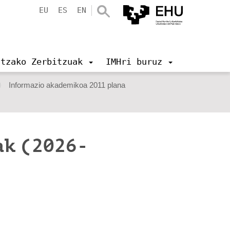
EU
ES
EN
ntzako Zerbitzuak
IMHri buruz
Informazio akademikoa 2011 plana
ak (2026-