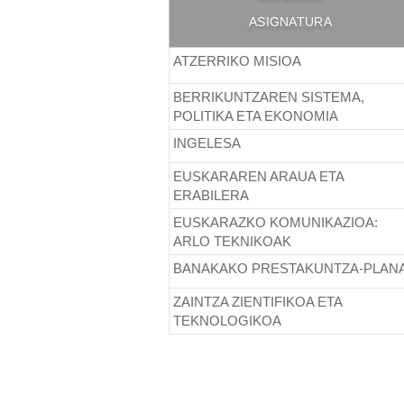
:
ASIGNATURA
ATZERRIKO MISIOA
BERRIKUNTZAREN SISTEMA,
POLITIKA ETA EKONOMIA
INGELESA
EUSKARAREN ARAUA ETA
ERABILERA
EUSKARAZKO KOMUNIKAZIOA:
ARLO TEKNIKOAK
BANAKAKO PRESTAKUNTZA-PLAN
ZAINTZA ZIENTIFIKOA ETA
TEKNOLOGIKOA