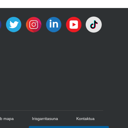
b mapa
Irisgarritasuna
Kontaktua