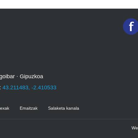
goibar · Gipuzkoa
:
43.211483, -2.410533
Kexak
Emaitzak
Salaketa kanala
We