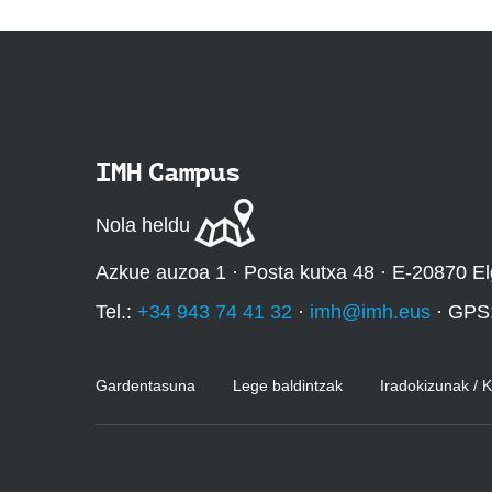
IMH Campus
Nola heldu
Azkue auzoa 1 · Posta kutxa 48 · E-20870 El
Tel.:
+34 943 74 41 32
·
imh@imh.eus
· GPS
Gardentasuna
Lege baldintzak
Iradokizunak / 