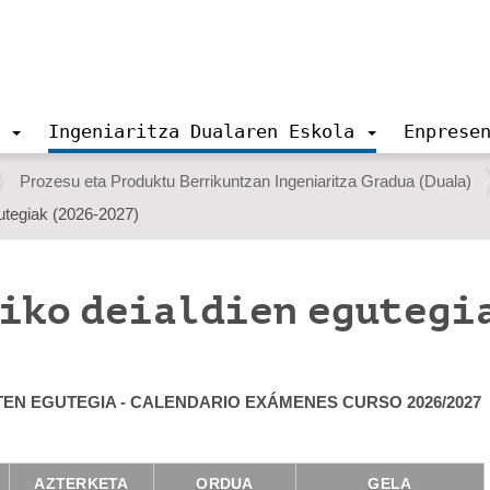
Ingeniaritza Dualaren Eskola
Enprese
Prozesu eta Produktu Berrikuntzan Ingeniaritza Gradua (Duala)
gutegiak (2026-2027)
hiko deialdien egutegi
TEN EGUTEGIA - CALENDARIO EXÁMENES CURSO 2026/2027
AZTERKETA
ORDUA
GELA