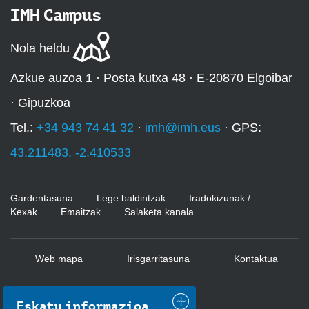
IMH Campus
Nola heldu
Azkue auzoa 1 · Posta kutxa 48 · E-20870 Elgoibar
· Gipuzkoa
Tel.:
+34 943 74 41 32
·
imh@imh.eus
· GPS:
43.211483, -2.410533
Gardentasuna
Lege baldintzak
Iradokizunak /
Kexak
Emaitzak
Salaketa kanala
Web mapa
Irisgarritasuna
Kontaktua
Eskatu informazioa