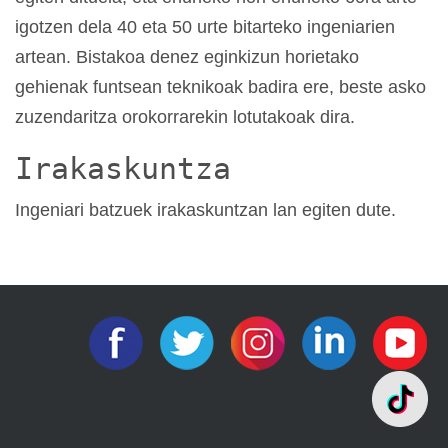
igotzen dela 40 eta 50 urte bitarteko ingeniarien
artean. Bistakoa denez eginkizun horietako
gehienak funtsean teknikoak badira ere, beste asko
zuzendaritza orokorrarekin lotutakoak dira.
Irakaskuntza
Ingeniari batzuek irakaskuntzan lan egiten dute.