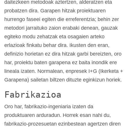
daitezkeen metodoak aztertzen, alderatzen eta
probatzen dira. Garapen hitzak proiektuaren
hurrengo faseei egiten die erreferentzia; behin zer
metodori jarraituko zaion erabaki denean, gauzak
egiteko modu zehatzak eta osagaien arteko
erlazioak finkatu behar dira. Ikusten den eran,
definizio horietan ez dira hitzak garbi bereizten, oro
har, proiektu baten garapena ez baita inondik ere
lineala izaten. Normalean, enpresek I+G (Ikerketa +
Garapena) sailetan biltzen dituzte eginkizun horiek.
Fabrikazioa
Oro har, fabrikazio-ingeniaria izaten da
produktuaren arduradun. Horrek esan nahi du,
fabrikazio-prozesuetan ezinbestean agertzen diren