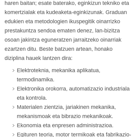
haren baitan; esate baterako, eginkizun tekniko eta
komertzialak eta kudeaketa-eginkizunak. Graduan
edukien eta metodologien ikuspegitik oinarrizko
prestakuntza sendoa ematen denez, lan-bizitza
osoan jakintza eguneratzen jarraitzeko oinarriak
ezartzen ditu. Beste batzuen artean, honako
diziplina hauek lantzen dira:
Elektroteknia, mekanika aplikatua,
termodinamika.
Elektronika orokorra, automatizazio industriala
eta kontrola.
Materialen zientzia, jariakinen mekanika,
mekanismoak eta bibrazio mekanikoak.
Ekonomia eta enpresen administrazioa.
Egituren teoria, motor termikoak eta fabrikazio-