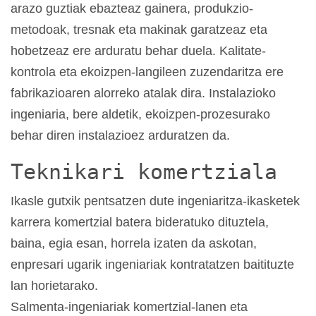
arazo guztiak ebazteaz gainera, produkzio-
metodoak, tresnak eta makinak garatzeaz eta
hobetzeaz ere arduratu behar duela. Kalitate-
kontrola eta ekoizpen-langileen zuzendaritza ere
fabrikazioaren alorreko atalak dira. Instalazioko
ingeniaria, bere aldetik, ekoizpen-prozesurako
behar diren instalazioez arduratzen da.
Teknikari komertziala
Ikasle gutxik pentsatzen dute ingeniaritza-ikasketek
karrera komertzial batera bideratuko dituztela,
baina, egia esan, horrela izaten da askotan,
enpresari ugarik ingeniariak kontratatzen baitituzte
lan horietarako.
Salmenta-ingeniariak komertzial-lanen eta