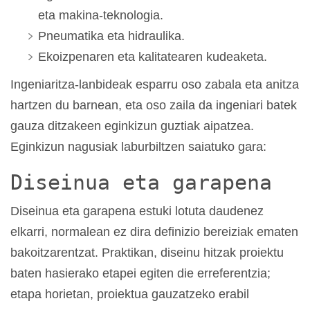
eta makina-teknologia.
Pneumatika eta hidraulika.
Ekoizpenaren eta kalitatearen kudeaketa.
Ingeniaritza-lanbideak esparru oso zabala eta anitza
hartzen du barnean, eta oso zaila da ingeniari batek
gauza ditzakeen eginkizun guztiak aipatzea.
Eginkizun nagusiak laburbiltzen saiatuko gara:
Diseinua eta garapena
Diseinua eta garapena estuki lotuta daudenez
elkarri, normalean ez dira definizio bereiziak ematen
bakoitzarentzat. Praktikan, diseinu hitzak proiektu
baten hasierako etapei egiten die erreferentzia;
etapa horietan, proiektua gauzatzeko erabil