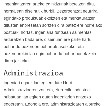
ingeniaritzaren arteko eginkizunak betetzen ditu,
normalean diseinutik hurbil. Bezeroentzat neurrira
egindako produktuak ekoizten eta merkaturatzen
dituzten enpresetan sortzen dira batez ere horrelako
postuak; hortaz, ingeniaria funtsean salmentaz
arduratzen bada ere, diseinuan ere parte hartu
behar du bezeroen beharrak asetzeko, eta
bezeroarekin lan egin behar du behar horiek zein
diren jakiteko.
Administrazioa
Ingeniari ugarik lan egiten dute Herri
Administrazioarentzat, eta, ziurrenik, industria
pribatuan lan egiten duten ingeniarien antzeko
egoeretan. Edonola ere, administrazioaren alorreko