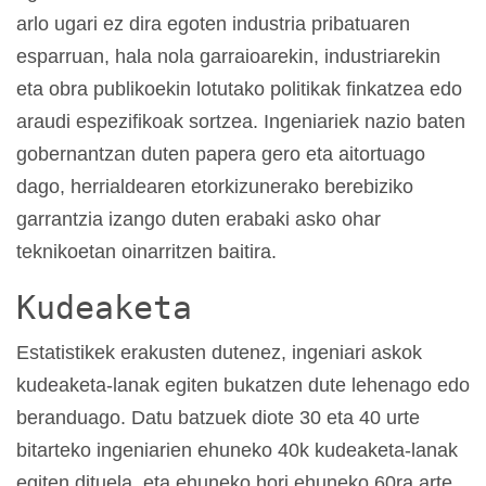
arlo ugari ez dira egoten industria pribatuaren
esparruan, hala nola garraioarekin, industriarekin
eta obra publikoekin lotutako politikak finkatzea edo
araudi espezifikoak sortzea. Ingeniariek nazio baten
gobernantzan duten papera gero eta aitortuago
dago, herrialdearen etorkizunerako berebiziko
garrantzia izango duten erabaki asko ohar
teknikoetan oinarritzen baitira.
Kudeaketa
Estatistikek erakusten dutenez, ingeniari askok
kudeaketa-lanak egiten bukatzen dute lehenago edo
beranduago. Datu batzuek diote 30 eta 40 urte
bitarteko ingeniarien ehuneko 40k kudeaketa-lanak
egiten dituela, eta ehuneko hori ehuneko 60ra arte