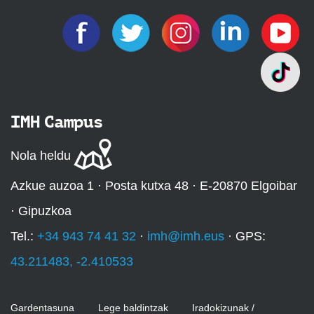
IMH Campus
Nola heldu
Azkue auzoa 1 · Posta kutxa 48 · E-20870 Elgoibar
· Gipuzkoa
Tel.:
+34 943 74 41 32
·
imh@imh.eus
· GPS:
43.211483, -2.410533
Gardentasuna
Lege baldintzak
Iradokizunak /