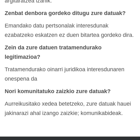
argitaratzea izanik.
Zenbat denbora gordeko ditugu zure datuak?
Emandako datu pertsonalak interesdunak
ezabatzeko eskatzen ez duen bitartea gordeko dira.
Zein da zure datuen tratamendurako
legitimazioa?
Tratamendurako oinarri juridikoa interesdunaren
onespena da
Nori komunitatuko zaizkio zure datuak?
Aurreikusitako xedea betetzeko, zure datuak hauei
jakinarazi ahal izango zaizkie; komunikabideak.