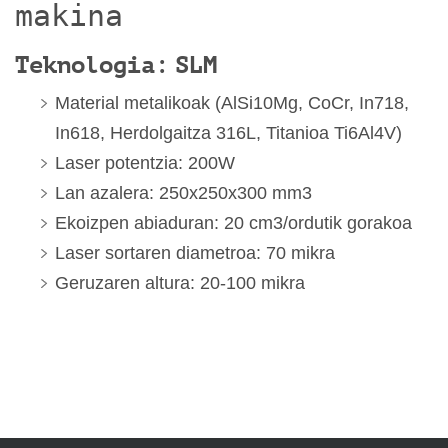
makina
Teknologia: SLM
Material metalikoak (AlSi10Mg, CoCr, In718,
In618, Herdolgaitza 316L, Titanioa Ti6Al4V)
Laser potentzia: 200W
Lan azalera: 250x250x300 mm3
Ekoizpen abiaduran: 20 cm3/ordutik gorakoa
Laser sortaren diametroa: 70 mikra
Geruzaren altura: 20-100 mikra