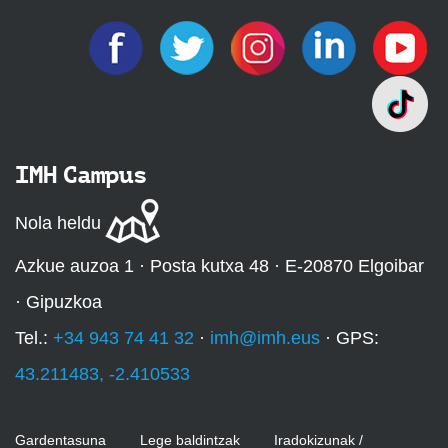
IMH Campus
Nola heldu
Azkue auzoa 1 · Posta kutxa 48 · E-20870 Elgoibar
· Gipuzkoa
Tel.:
+34 943 74 41 32
·
imh@imh.eus
· GPS:
43.211483, -2.410533
Gardentasuna
Lege baldintzak
Iradokizunak /