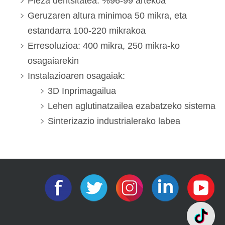
Pieza dentsitatea: %96-99 artekoa
Geruzaren altura minimoa 50 mikra, eta
estandarra 100-220 mikrakoa
Erresoluzioa: 400 mikra, 250 mikra-ko
osagaiarekin
Instalazioaren osagaiak:
3D Inprimagailua
Lehen aglutinatzailea ezabatzeko sistema
Sinterizazio industrialerako labea