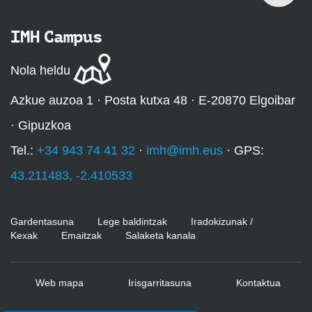
IMH Campus
Nola heldu
Azkue auzoa 1 · Posta kutxa 48 · E-20870 Elgoibar
· Gipuzkoa
Tel.:
+34 943 74 41 32
·
imh@imh.eus
· GPS:
43.211483, -2.410533
Gardentasuna
Lege baldintzak
Iradokizunak /
Kexak
Emaitzak
Salaketa kanala
Web mapa
Irisgarritasuna
Kontaktua