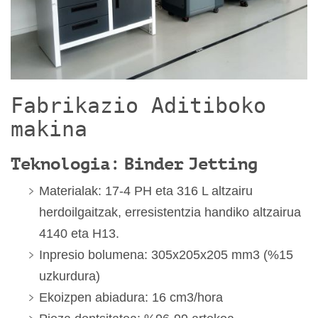
Fabrikazio Aditiboko
makina
Teknologia: Binder Jetting
Materialak: 17-4 PH eta 316 L altzairu
herdoilgaitzak, erresistentzia handiko altzairua
4140 eta H13.
Inpresio bolumena: 305x205x205 mm3 (%15
uzkurdura)
Ekoizpen abiadura: 16 cm3/hora