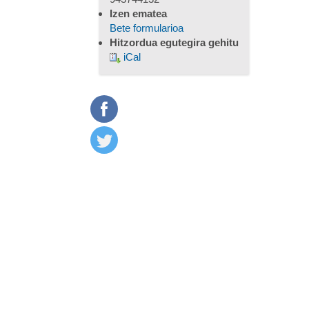
Izen ematea
Bete formularioa
Hitzordua egutegira gehitu
iCal