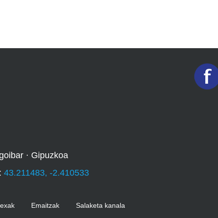
goibar · Gipuzkoa
:
43.211483, -2.410533
Kexak
Emaitzak
Salaketa kanala