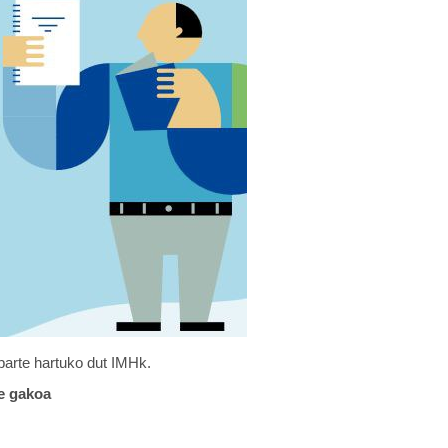
arte hartuko dut IMHk.
e gakoa