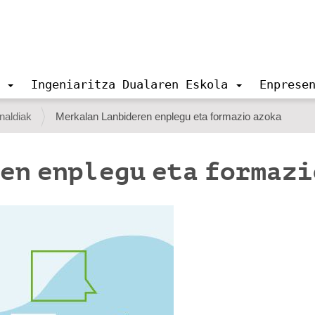
Ingeniaritza Dualaren Eskola
Enprese
naldiak
Merkalan Lanbideren enplegu eta formazio azoka
en enplegu eta formazi