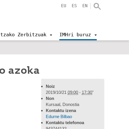
EU
ES
EN
ntzako Zerbitzuak
IMHri buruz
o azoka
Noiz
2019/10/21
09:00
-
17:30
"
Non
Kursaal, Donostia
Kontaktu izena
Edurne Bilbao
Kontaktu telefonoa
943744132