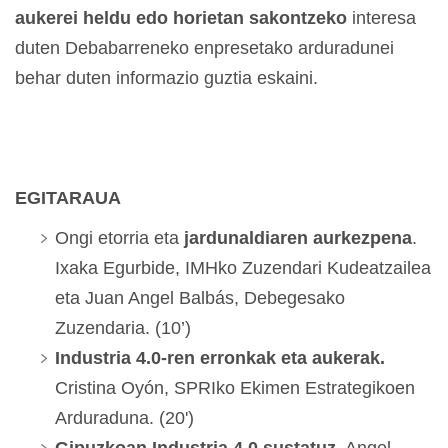
aukerei heldu edo horietan sakontzeko
interesa
duten Debabarreneko enpresetako arduradunei
behar duten informazio guztia eskaini.
EGITARAUA
Ongi etorria eta
jardunaldiaren aurkezpena
.
Ixaka Egurbide, IMHko Zuzendari Kudeatzailea
eta Juan Angel Balbás, Debegesako
Zuzendaria. (10’)
Industria 4.0-ren erronkak eta aukerak.
Cristina Oyón, SPRIko Ekimen Estrategikoen
Arduraduna. (20')