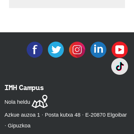
IMH Campus
Nola heldu
Azkue auzoa 1 · Posta kutxa 48 · E-20870 Elgoibar
· Gipuzkoa