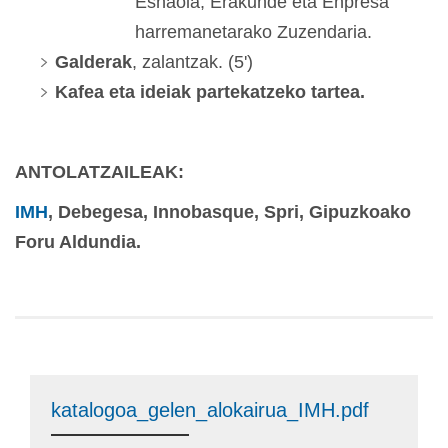
Esnaola, Erakunde eta Enpresa
harremanetarako Zuzendaria.
Galderak
, zalantzak. (5')
Kafea eta ideiak partekatzeko tartea.
ANTOLATZAILEAK:
IMH
, Debegesa, Innobasque, Spri, Gipuzkoako
Foru Aldundia.
katalogoa_gelen_alokairua_IMH.pdf