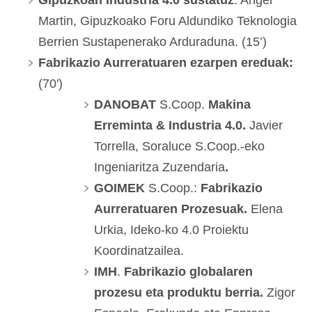
Gipuzkoan Industria 4.0 sustatuz
. Angel
Martin, Gipuzkoako Foru Aldundiko Teknologia
Berrien Sustapenerako Arduraduna. (15’)
Fabrikazio Aurreratuaren ezarpen ereduak:
(70')
DANOBAT
S.Coop.
Makina
Erreminta & Industria 4.0.
Javier
Torrella, Soraluce S.Coop.-eko
Ingeniaritza Zuzendaria
.
GOIMEK
S.Coop.:
Fabrikazio
Aurreratuaren Prozesuak.
Elena
Urkia, Ideko-ko 4.0 Proiektu
Koordinatzailea.
IMH
.
Fabrikazio globalaren
prozesu eta produktu berria.
Zigor