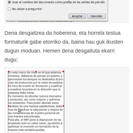
Dena desgaitzea da hoberena, eta horrela testua
formaturik gabe etorriko da, baina hau guk ikusten
dugun moduan. Hemen dena desgaituta ekarri
dugu: