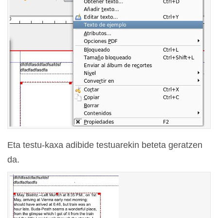
Eta testu-kaxa adibide testuarekin beteta geratzen
da.