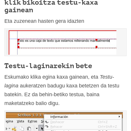
klik bikoitza testu-kaxa
gainean
Eta zuzenean hasten gera idazten
Testu-laginarekin bete
Eskumako klika egina kaxa gainean, eta
Testu-
lagina
aukeratzen badugu kaxa betetzen da testu
batekin. Ez da behin-betiko testua, baina
maketatzeko balio digu.