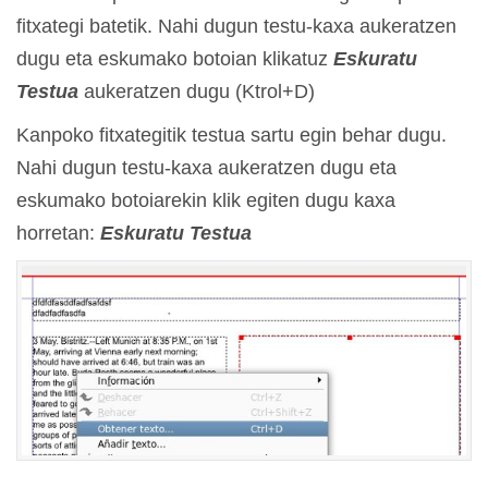
fitxategi batetik. Nahi dugun testu-kaxa aukeratzen
dugu eta eskumako botoian klikatuz
Eskuratu
Testua
aukeratzen dugu (Ktrol+D)
Kanpoko fitxategitik testua sartu egin behar dugu.
Nahi dugun testu-kaxa aukeratzen dugu eta
eskumako botoiarekin klik egiten dugu kaxa
horretan:
Eskuratu Testua