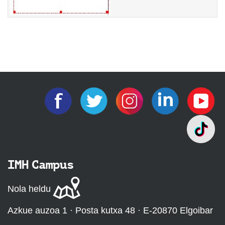
IMH Campus
Nola heldu
Azkue auzoa 1 · Posta kutxa 48 · E-20870 Elgoibar