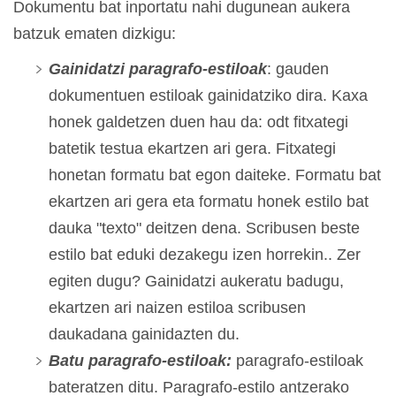
Dokumentu bat inportatu nahi dugunean aukera
batzuk ematen dizkigu:
Gainidatzi paragrafo-estiloak
: gauden
dokumentuen estiloak gainidatziko dira. Kaxa
honek galdetzen duen hau da: odt fitxategi
batetik testua ekartzen ari gera. Fitxategi
honetan formatu bat egon daiteke. Formatu bat
ekartzen ari gera eta formatu honek estilo bat
dauka "texto" deitzen dena. Scribusen beste
estilo bat eduki dezakegu izen horrekin.. Zer
egiten dugu? Gainidatzi aukeratu badugu,
ekartzen ari naizen estiloa scribusen
daukadana gainidazten du.
Batu
paragrafo-estiloak
:
paragrafo-estiloak
bateratzen ditu. Paragrafo-estilo antzerako