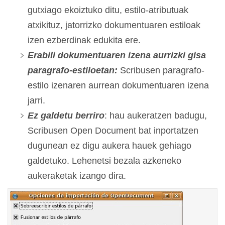
gutxiago ekoiztuko ditu, estilo-atributuak
atxikituz, jatorrizko dokumentuaren estiloak
izen ezberdinak edukita ere.
Erabili dokumentuaren izena aurrizki gisa
paragrafo-estiloetan:
Scribusen paragrafo-
estilo izenaren aurrean dokumentuaren izena
jarri.
Ez galdetu berriro
: hau aukeratzen badugu,
Scribusen Open Document bat inportatzen
dugunean ez digu aukera hauek gehiago
galdetuko. Lehenetsi bezala azkeneko
aukeraketak izango dira.