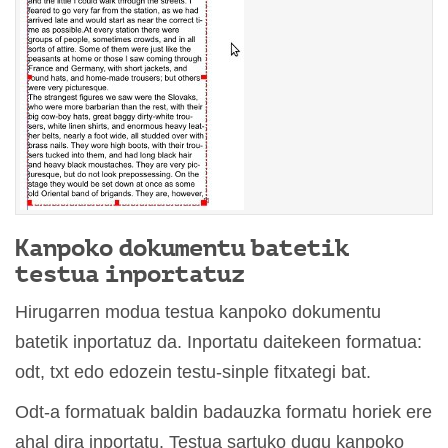
Kanpoko dokumentu batetik
testua inportatuz
Hirugarren modua testua kanpoko dokumentu
batetik inportatuz da. Inportatu daitekeen formatua:
odt, txt edo edozein testu-sinple fitxategi bat.
Odt-a formatuak baldin badauzka formatu horiek ere
ahal dira inportatu. Testua sartuko dugu kanpoko