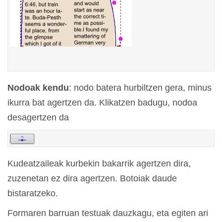
Nodoak kendu
: nodo batera hurbiltzen gera, minus
ikurra bat agertzen da. Klikatzen badugu, nodoa
desagertzen da
Kudeatzaileak kurbekin bakarrik agertzen dira,
zuzenetan ez dira agertzen. Botoiak daude
bistaratzeko.
Formaren barruan testuak dauzkagu, eta egiten ari