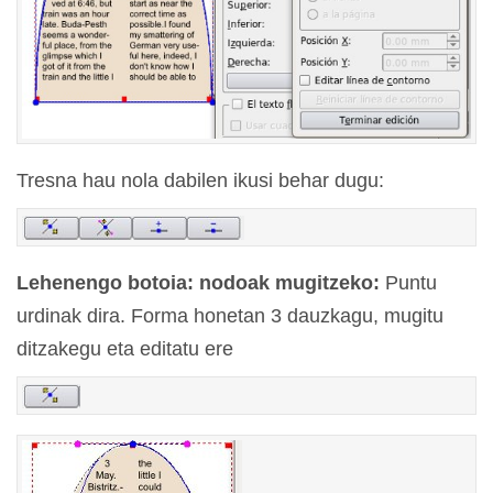
Tresna hau nola dabilen ikusi behar dugu:
Lehenengo botoia: nodoak mugitzeko:
Puntu
urdinak dira. Forma honetan 3 dauzkagu, mugitu
ditzakegu eta editatu ere