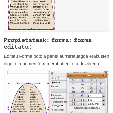
Propietateak: forma: forma
editatu:
Editatu Forma botoia panel aurreratuagoa erakusten
digu, eta hemen forma erabat editatu dezakegu: