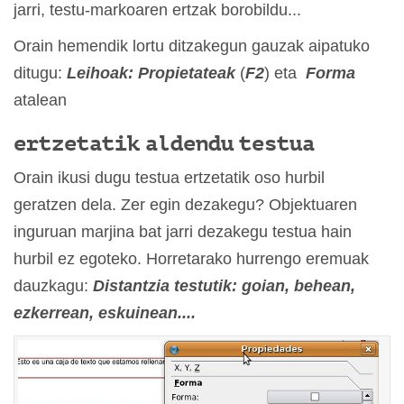
jarri, testu-markoaren ertzak borobildu...
Orain hemendik lortu ditzakegun gauzak aipatuko
ditugu:
Leihoak: Propietateak
(
F2
) eta
Forma
atalean
ertzetatik aldendu testua
Orain ikusi dugu testua ertzetatik oso hurbil
geratzen dela. Zer egin dezakegu? Objektuaren
inguruan marjina bat jarri dezakegu testua hain
hurbil ez egoteko. Horretarako hurrengo eremuak
dauzkagu:
Distantzia testutik: goian, behean,
ezkerrean, eskuinean....