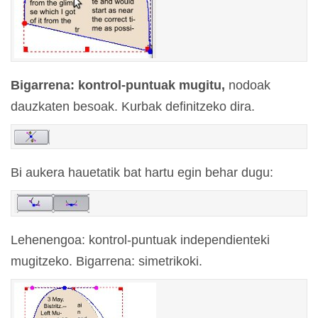
Bigarrena: kontrol-puntuak mugitu,
nodoak
dauzkaten besoak. Kurbak definitzeko dira.
Bi aukera hauetatik bat hartu egin behar dugu:
Lehenengoa: kontrol-puntuak independienteki
mugitzeko. Bigarrena: simetrikoki.