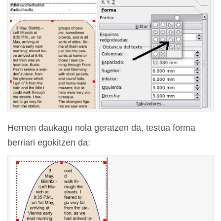
Hemen daukagu nola geratzen da, testua forma
berriari egokitzen da: