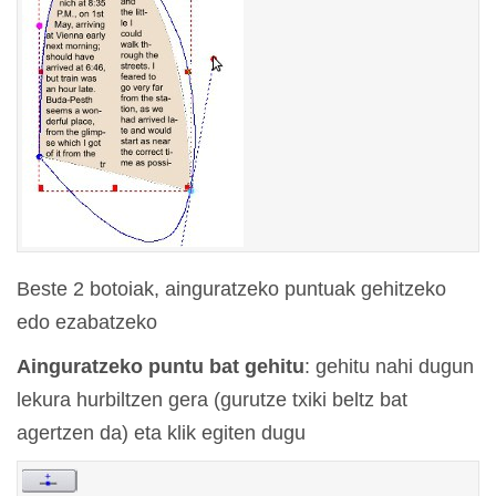
Beste 2 botoiak, ainguratzeko puntuak gehitzeko
edo ezabatzeko
Ainguratzeko puntu bat gehitu
: gehitu nahi dugun
lekura hurbiltzen gera (gurutze txiki beltz bat
agertzen da) eta klik egiten dugu