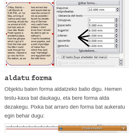
aldatu forma
Objektu baten forma aldatzeko balio digu. Hemen
testu-kaxa bat daukagu, eta bere forma alda
dezakegu. Pixka bat arraro den forma bat aukeratu
egin behar dugu: