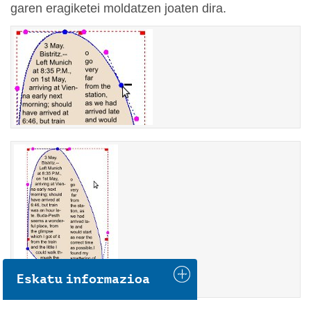
garen eragiketei moldatzen joaten dira.
Eskatu informazioa