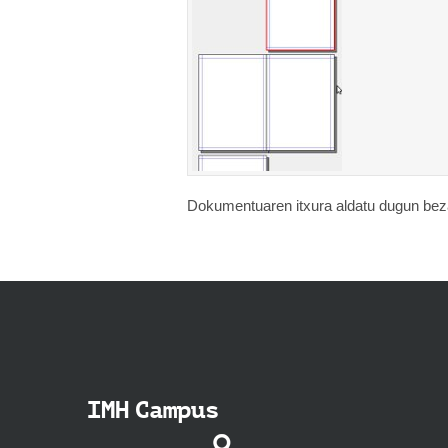
Dokumentuaren itxura aldatu dugun bezal
IMH Campus