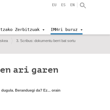
EU
ES
EN
ntzako Zerbitzuak
IMHri buruz
askea
3. Scribus: dokumentu berri bat sortu
en ari garen
i dugula. Beranduegi da? Ez... orain