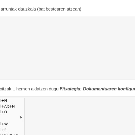
arruntak dauzkala (bat bestearen atzean)
ikoitzak... hemen aldatzen dugu
Fitxategia: Dokumentuaren konfigu