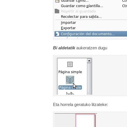
Bi aldetatik
aukeratzen dugu
Eta horrela geratuko litzateke: