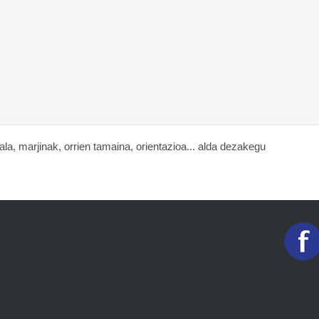
a, marjinak, orrien tamaina, orientazioa... alda dezakegu