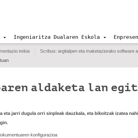
Ingeniaritza Dualaren Eskola
Enprese
entazio irekia
Scribus: argitalpen eta maketaziorako software 
ntuan
aren aldaketa lan egit
a jarri dugula orri sinpleak dauzkala, eta bikoitzak izatea nah
gin.
 dokumentuaren konfigurazioa