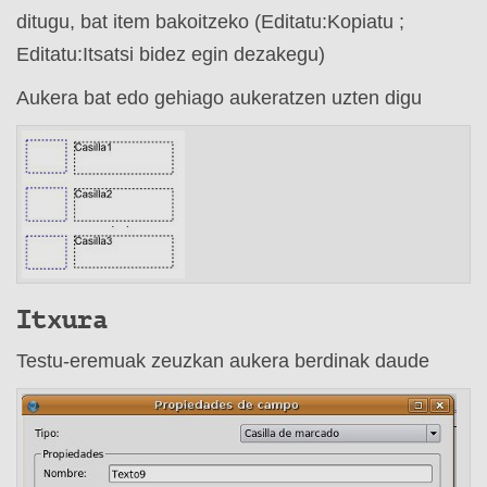
ditugu, bat item bakoitzeko (Editatu:Kopiatu ;
Editatu:Itsatsi bidez egin dezakegu)
Aukera bat edo gehiago aukeratzen uzten digu
Itxura
Testu-eremuak zeuzkan aukera berdinak daude