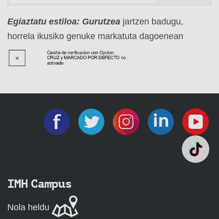
Egiaztatu estiloa: Gurutzea
jartzen badugu,
horrela ikusiko genuke markatuta dagoenean
IMH Campus
Nola heldu