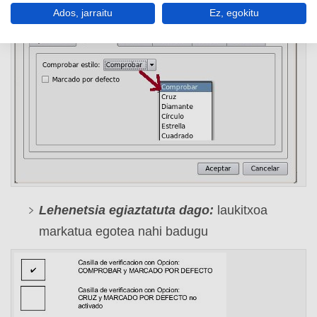
Ados, jarraitu
Ez, egokitu
Lehenetsia egiaztatuta dago:
laukitxoa
markatua egotea nahi badugu