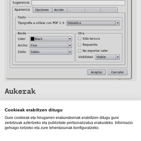
Aukerak
Egiaztatu estiloa:
aukeratu dezakegu ze irudi
Cookieak erabiltzen ditugu
mota nahi dugun kontrolerako
Gure cookieak eta hirugarren erakundeenak erabiltzen ditugu gure
zerbitzuak aztertzeko eta publizitate pertsonalizatua erakusteko. Informazio
gehiago lortzeko eta zure lehentasunak konfiguratzeko.