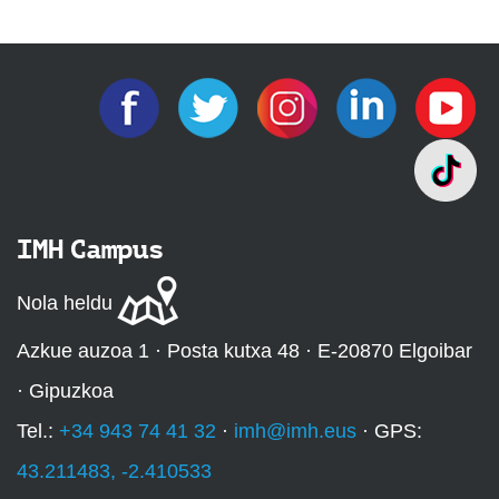
IMH Campus
Nola heldu
Azkue auzoa 1 · Posta kutxa 48 · E-20870 Elgoibar
· Gipuzkoa
Tel.:
+34 943 74 41 32
·
imh@imh.eus
· GPS:
43.211483, -2.410533