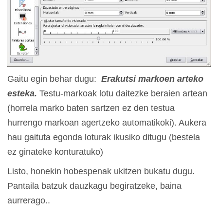
Gaitu egin behar dugu:
Erakutsi markoen arteko
esteka.
Testu-markoak lotu daitezke beraien artean
(horrela marko baten sartzen ez den testua
hurrengo markoan agertzeko automatikoki). Aukera
hau gaituta egonda loturak ikusiko ditugu (bestela
ez ginateke konturatuko)
Listo, honekin hobespenak ukitzen bukatu dugu.
Pantaila batzuk dauzkagu begiratzeke, baina
aurrerago..